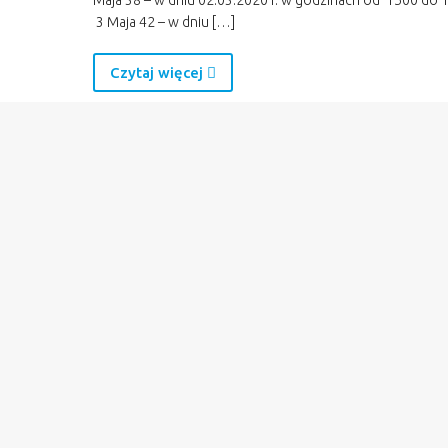
Maja 38 – w dniu 02.03.2020 r. w godzinach od 1500 do 
3 Maja 42 – w dniu […]
Czytaj więcej