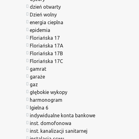
dzień otwarty
Dzień wolny
energia cieplna
epidemia
Floriańska 17
Floriańska 17A
Floriańska 17B
Floriańska 17C
gamrat
garaże
gaz
głębokie wykopy
harmonogram
Igielna 6
indywidualne konta bankowe
inst. domofonowa
inst. kanalizacji sanitarnej
instalacja ccwu