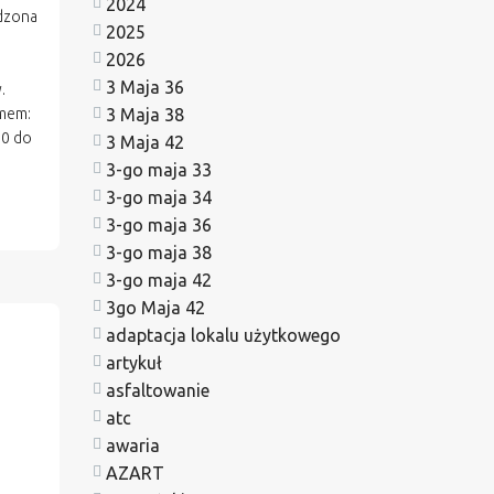
2024
dzona
2025
2026
3 Maja 36
.
3 Maja 38
amem:
00 do
3 Maja 42
3-go maja 33
3-go maja 34
3-go maja 36
3-go maja 38
3-go maja 42
3go Maja 42
adaptacja lokalu użytkowego
artykuł
asfaltowanie
atc
awaria
AZART