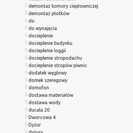
demontaż komory ciepłowniczej
demontaż płotków
do
do wynajęcia
docieplenie
docieplenie budynku
docieplenie loggii
docieplenie stropodachu
docieplenie stropów piwnic
dodatek węglowy
domek szeregowy
domofon
dostawa materiałów
dostawa wody
ducala 20
Dworcowa 4
Dyżur
dyżury