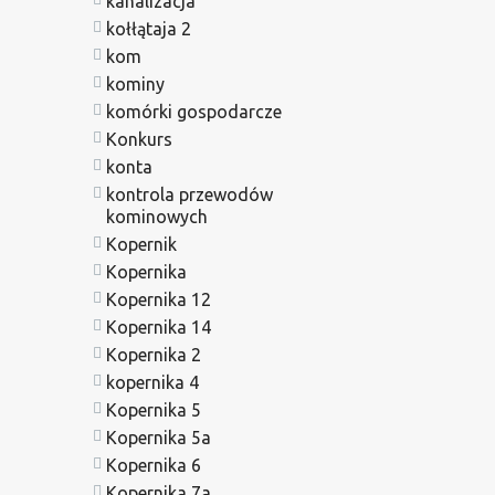
kanalizacja
kołłątaja 2
kom
kominy
komórki gospodarcze
Konkurs
konta
kontrola przewodów
kominowych
Kopernik
Kopernika
Kopernika 12
Kopernika 14
Kopernika 2
kopernika 4
Kopernika 5
Kopernika 5a
Kopernika 6
Kopernika 7a