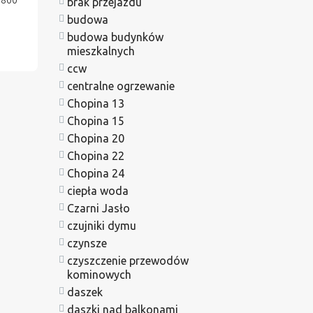
1800
brak przejazdu
budowa
budowa budynków
mieszkalnych
ccw
centralne ogrzewanie
Chopina 13
Chopina 15
Chopina 20
Chopina 22
Chopina 24
ciepła woda
Czarni Jasło
czujniki dymu
czynsze
czyszczenie przewodów
kominowych
daszek
daszki nad balkonami