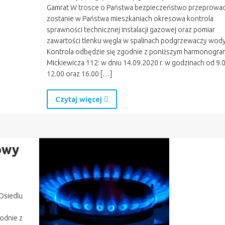
Gamrat W trosce o Państwa bezpieczeństwo przeprowa
zostanie w Państwa mieszkaniach okresowa kontrola
sprawności technicznej instalacji gazowej oraz pomiar
zawartości tlenku węgla w spalinach podgrzewaczy wody
Kontrola odbędzie się zgodnie z poniższym harmonogr
Mickiewicza 112: w dniu 14.09.2020 r. w godzinach od 9.
12.00 oraz 16.00 […]
Czytaj więcej
sowy
Osiedlu
godnie z