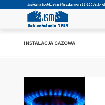
Jasielska Spółdzielnia Mieszkaniowa
38-200 Jasło, ul
INSTALACJA GAZOWA