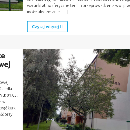
warunki atmosferyczne termin przeprowadzenia ww. pra
może ulec zmianie. […]
Czytaj więcej
ce
wej
zowej
Osiedla
iu: 01.03.
wa w
nąć kurki
ść przy