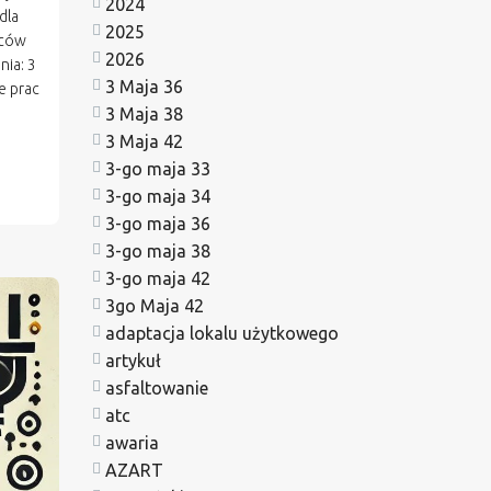
2024
dla
2025
ńców
2026
nia: 3
3 Maja 36
e prac
3 Maja 38
3 Maja 42
3-go maja 33
3-go maja 34
3-go maja 36
3-go maja 38
3-go maja 42
3go Maja 42
adaptacja lokalu użytkowego
artykuł
asfaltowanie
atc
awaria
AZART