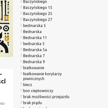
Baczyńskiego
Baczyńskiego 15
Baczyńskiego 25
Baczyńskiego 27
bedmarska 5
Bednarska
Bednarska 11
bednarska 5
Bednarska 5a
Bednarska 7
Bednarska 9
białkowanie
–
białkowanie korytarzy
piwnicznych
ci
biecz
bon ciepłowniczy
brak możliwości przejazdu
brak prądu
ści