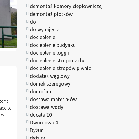
demontaż komory ciepłowniczej
demontaż płotków
do
do wynajęcia
docieplenie
docieplenie budynku
docieplenie loggii
docieplenie stropodachu
docieplenie stropów piwnic
dodatek węglowy
domek szeregowy
domofon
dostawa materiałów
dzone
dostawa wody
ace te
ducala 20
ć w
Dworcowa 4
Dyżur
dyżury