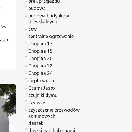
brak przejazdu
ę
budowa
budowa budynków
mieszkalnych
ików
ccw
centralne ogrzewanie
ństwu
Chopina 13
Chopina 15
Chopina 20
Chopina 22
Chopina 24
ciepła woda
Czarni Jasło
czujniki dymu
czynsze
czyszczenie przewodów
kominowych
daszek
daszki nad balkonami