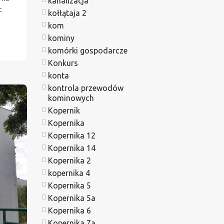
kanalizacja
c
kołłątaja 2
kom
kominy
komórki gospodarcze
Konkurs
konta
kontrola przewodów
kominowych
Kopernik
Kopernika
Kopernika 12
Kopernika 14
Kopernika 2
kopernika 4
Kopernika 5
Kopernika 5a
Kopernika 6
Kopernika 7a