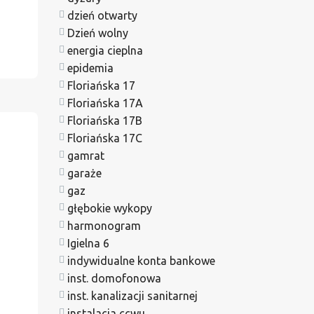
dzień otwarty
Dzień wolny
energia cieplna
epidemia
Floriańska 17
Floriańska 17A
Floriańska 17B
Floriańska 17C
gamrat
garaże
gaz
głębokie wykopy
harmonogram
Igielna 6
indywidualne konta bankowe
inst. domofonowa
inst. kanalizacji sanitarnej
instalacja ccwu