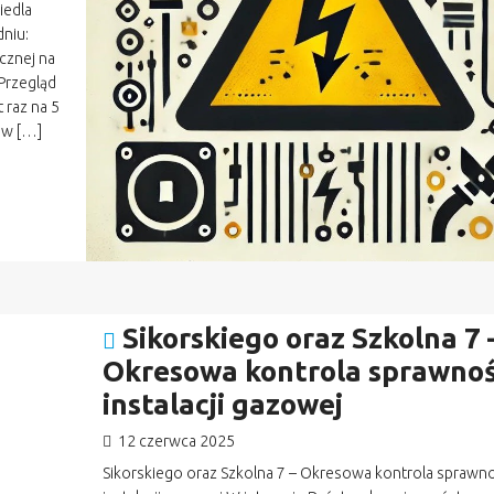
iedla
dniu:
cznej na
Przegląd
 raz na 5
 w […]
Sikorskiego oraz Szkolna 7 
Okresowa kontrola sprawnoś
instalacji gazowej
12 czerwca 2025
Sikorskiego oraz Szkolna 7 – Okresowa kontrola sprawno