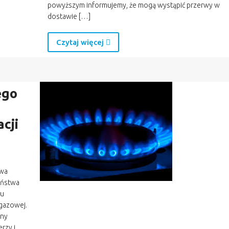
powyższym informujemy, że mogą wystąpić przerwy w
dostawie […]
Czytaj więcej
ego
cji
owa
aństwa
ku
 gazowej.
ony
rzy i