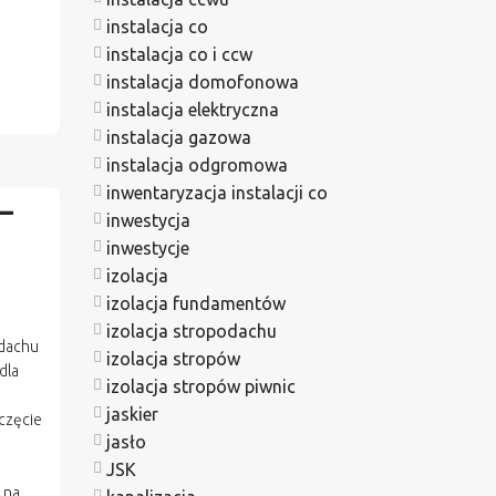
instalacja co
instalacja co i ccw
instalacja domofonowa
instalacja elektryczna
instalacja gazowa
instalacja odgromowa
inwentaryzacja instalacji co
–
inwestycja
inwestycje
izolacja
izolacja fundamentów
izolacja stropodachu
odachu
izolacja stropów
dla
izolacja stropów piwnic
jaskier
częcie
jasło
JSK
 na