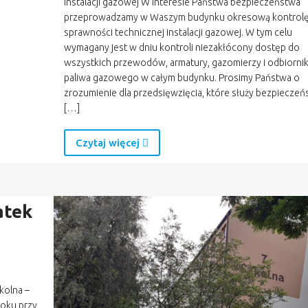
instalacji gazowej W interesie Państwa bezpieczeństwa
przeprowadzamy w Waszym budynku okresową kontrol
sprawności technicznej instalacji gazowej. W tym celu
wymagany jest w dniu kontroli niezakłócony dostęp do
wszystkich przewodów, armatury, gazomierzy i odbiorn
paliwa gazowego w całym budynku. Prosimy Państwa o
zrozumienie dla przedsięwzięcia, które służy bezpiecze
[…]
Czytaj więcej
atek
kolna –
loku przy