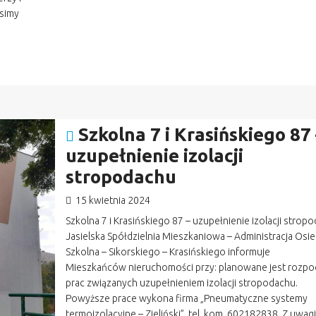
simy
Szkolna 7 i Krasińskiego 87 
uzupełnienie izolacji
stropodachu
15 kwietnia 2024
Szkolna 7 i Krasińskiego 87 – uzupełnienie izolacji strop
Jasielska Spółdzielnia Mieszkaniowa – Administracja Osie
Szkolna – Sikorskiego – Krasińskiego informuje
Mieszkańców nieruchomości przy: planowane jest rozpo
prac związanych uzupełnieniem izolacji stropodachu.
Powyższe prace wykona firma „Pneumatyczne systemy
termoizolacyjne – Zieliński” tel. kom. 602182838. Z uwagi