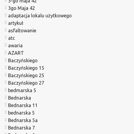
3-go maja 42
3go Maja 42
adaptacja lokalu użytkowego
artykuł
asfaltowanie
atc
awaria
AZART
Baczyńskiego
Baczyńskiego 15
Baczyńskiego 25
Baczyńskiego 27
bedmarska 5
Bednarska
Bednarska 11
bednarska 5
Bednarska 5a
Bednarska 7