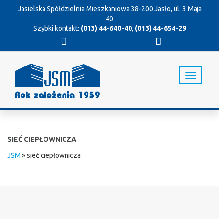
Jasielska Spółdzielnia Mieszkaniowa
38-200 Jasło, ul. 3 Maja
40
Szybki kontakt:
(013) 44-640-40
,
(013) 44-654-29
T
o
g
g
l
e
n
SIEĆ CIEPŁOWNICZA
a
v
JSM
»
sieć ciepłownicza
i
g
a
t
i
o