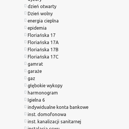
dzień otwarty
Dzień wolny
energia cieplna
epidemia
Floriańska 17
Floriańska 17A
Floriańska 17B
Floriańska 17C
gamrat
garaże
gaz
głębokie wykopy
harmonogram
Igielna 6
indywidualne konta bankowe
inst. domofonowa
inst. kanalizacji sanitarnej
instalacja ccwu