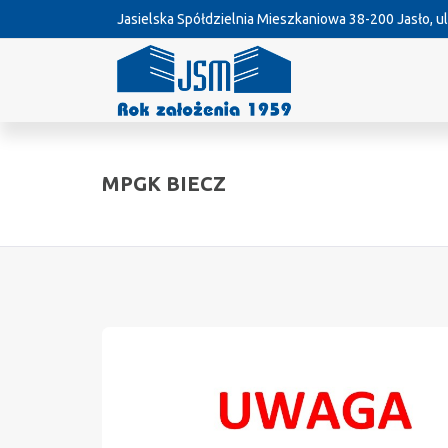
Jasielska Spółdzielnia Mieszkaniowa
38-200 Jasło, ul
MPGK BIECZ