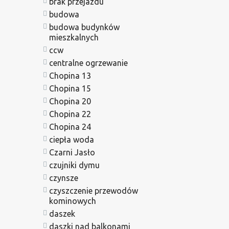
brak przejazdu
budowa
budowa budynków
mieszkalnych
ccw
centralne ogrzewanie
Chopina 13
Chopina 15
Chopina 20
Chopina 22
Chopina 24
ciepła woda
Czarni Jasło
czujniki dymu
czynsze
czyszczenie przewodów
kominowych
daszek
daszki nad balkonami