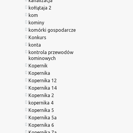
kanalizacja
kołłątaja 2
kom
kominy
komórki gospodarcze
Konkurs
konta
kontrola przewodów
kominowych
Kopernik
Kopernika
Kopernika 12
Kopernika 14
Kopernika 2
kopernika 4
Kopernika 5
Kopernika 5a
Kopernika 6
Kopernika 7a