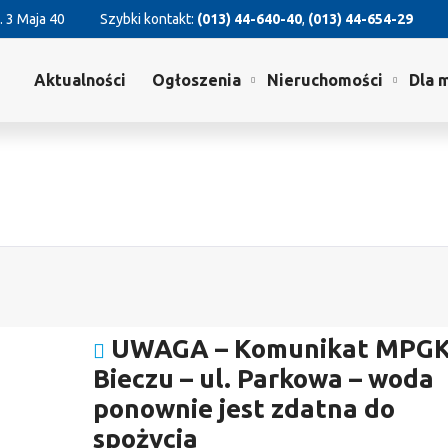
. 3 Maja 40
Szybki kontakt:
(013) 44-640-40
,
(013) 44-654-29
Aktualności
Ogłoszenia
Nieruchomości
Dla 
UWAGA – Komunikat MPGK
Bieczu – ul. Parkowa – woda
ponownie jest zdatna do
spożycia