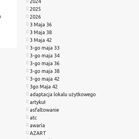
2024
2025
2026
a
3 Maja 36
3 Maja 38
3 Maja 42
3-go maja 33
3-go maja 34
3-go maja 36
3-go maja 38
3-go maja 42
3go Maja 42
adaptacja lokalu użytkowego
artykuł
asfaltowanie
atc
awaria
AZART