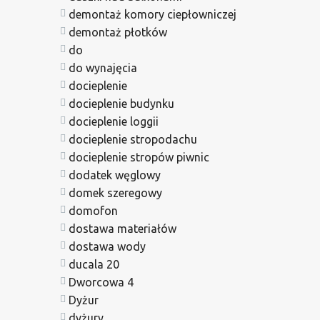
demontaż komory ciepłowniczej
demontaż płotków
do
do wynajęcia
docieplenie
docieplenie budynku
docieplenie loggii
docieplenie stropodachu
docieplenie stropów piwnic
dodatek węglowy
domek szeregowy
domofon
dostawa materiałów
dostawa wody
ducala 20
Dworcowa 4
Dyżur
dyżury