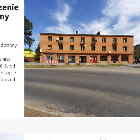
zenie
ony
od strony
Gamrat
8, że od
zpoczęcie
ch przed