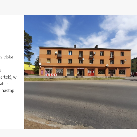
asielska
u
wartek), w
ablic
 nastąpi