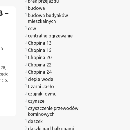
brak przejazdu
budowa
8 –
budowa budynków
mieszkalnych
ccw
centralne ogrzewanie
Chopina 13
eń
Chopina 15
Chopina 20
Chopina 22
128,
Chopina 24
zęcie
ciepła woda
 c.o.
Czarni Jasło
czujniki dymu
czynsze
czyszczenie przewodów
kominowych
daszek
daszki nad balkonami