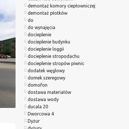
demontaż komory ciepłowniczej
demontaż płotków
do
do wynajęcia
docieplenie
docieplenie budynku
docieplenie loggii
docieplenie stropodachu
docieplenie stropów piwnic
dodatek węglowy
domek szeregowy
domofon
dostawa materiałów
dostawa wody
ducala 20
Dworcowa 4
Dyżur
dyżury