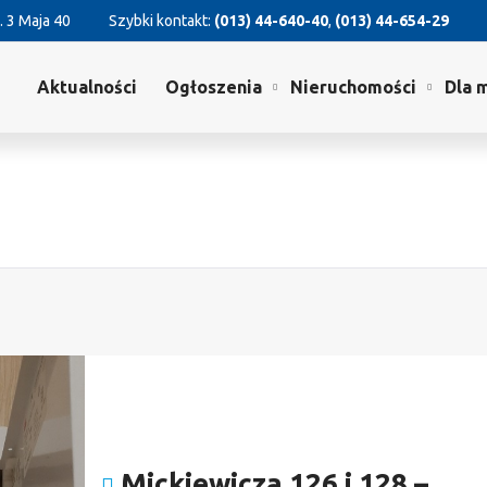
. 3 Maja 40
Szybki kontakt:
(013) 44-640-40
,
(013) 44-654-29
Aktualności
Ogłoszenia
Nieruchomości
Dla 
Mickiewicza 126 i 128 –