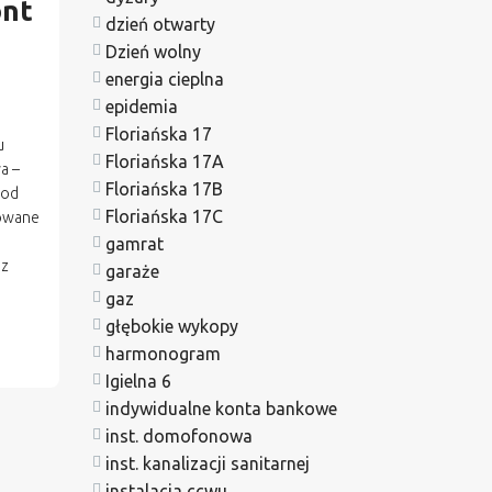
ont
dzień otwarty
Dzień wolny
energia cieplna
epidemia
Floriańska 17
u
Floriańska 17A
a –
Floriańska 17B
 od
Floriańska 17C
nowane
gamrat
az
garaże
gaz
głębokie wykopy
harmonogram
Igielna 6
indywidualne konta bankowe
inst. domofonowa
inst. kanalizacji sanitarnej
instalacja ccwu