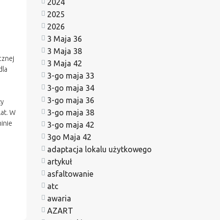
2024
2025
2026
3 Maja 36
3 Maja 38
cznej
3 Maja 42
dla
3-go maja 33
3-go maja 34
3-go maja 36
ży
3-go maja 38
at. W
inie
3-go maja 42
3go Maja 42
adaptacja lokalu użytkowego
artykuł
asfaltowanie
atc
awaria
AZART