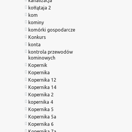
kanalizacja
kołłątaja 2
kom
kominy
komórki gospodarcze
Konkurs
konta
kontrola przewodów
kominowych
Kopernik
Kopernika
Kopernika 12
Kopernika 14
Kopernika 2
kopernika 4
Kopernika 5
Kopernika 5a
Kopernika 6
Kopernika 7a