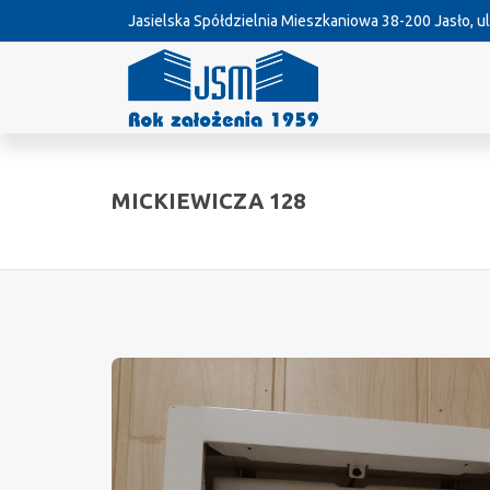
Jasielska Spółdzielnia Mieszkaniowa
38-200 Jasło, ul
MICKIEWICZA 128