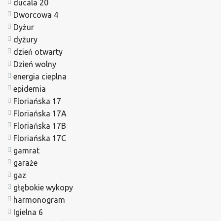
ducala 20
Dworcowa 4
Dyżur
dyżury
dzień otwarty
Dzień wolny
energia cieplna
epidemia
Floriańska 17
Floriańska 17A
Floriańska 17B
Floriańska 17C
gamrat
garaże
gaz
głębokie wykopy
harmonogram
Igielna 6