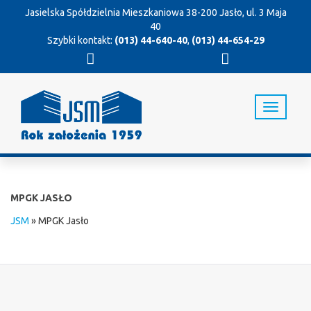
Jasielska Spółdzielnia Mieszkaniowa
38-200 Jasło, ul. 3 Maja
40
Szybki kontakt:
(013) 44-640-40
,
(013) 44-654-29
T
o
g
g
l
e
n
MPGK JASŁO
a
v
JSM
»
MPGK Jasło
i
g
a
t
i
o