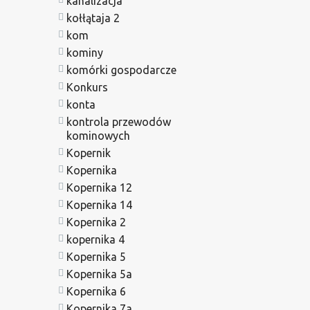
kanalizacja
kołłątaja 2
kom
kominy
komórki gospodarcze
Konkurs
konta
kontrola przewodów
kominowych
Kopernik
Kopernika
Kopernika 12
Kopernika 14
Kopernika 2
kopernika 4
Kopernika 5
Kopernika 5a
Kopernika 6
Kopernika 7a