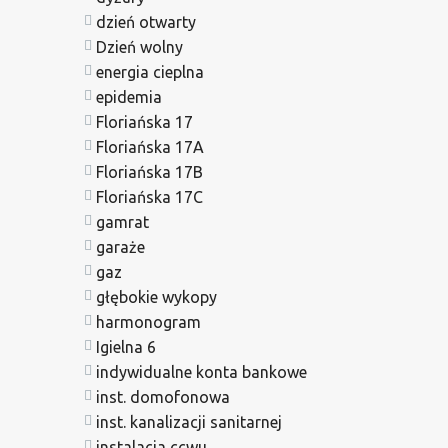
dzień otwarty
Dzień wolny
energia cieplna
epidemia
Floriańska 17
Floriańska 17A
Floriańska 17B
Floriańska 17C
gamrat
garaże
gaz
głębokie wykopy
harmonogram
Igielna 6
indywidualne konta bankowe
inst. domofonowa
inst. kanalizacji sanitarnej
instalacja ccwu