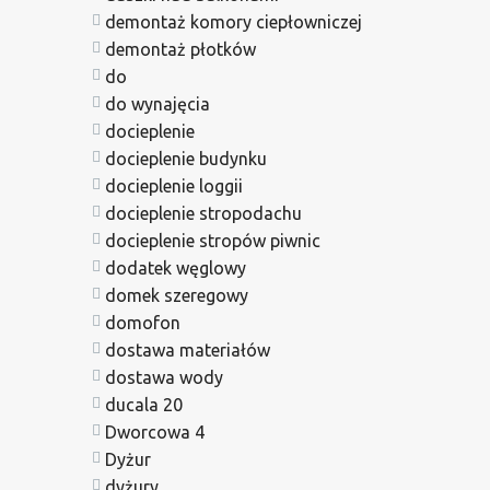
demontaż komory ciepłowniczej
demontaż płotków
do
do wynajęcia
docieplenie
docieplenie budynku
docieplenie loggii
docieplenie stropodachu
docieplenie stropów piwnic
dodatek węglowy
domek szeregowy
domofon
dostawa materiałów
dostawa wody
ducala 20
Dworcowa 4
Dyżur
dyżury