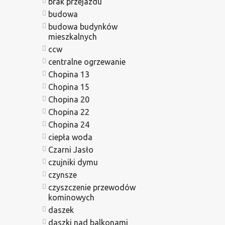
brak przejazdu
budowa
budowa budynków
mieszkalnych
ccw
centralne ogrzewanie
Chopina 13
Chopina 15
Chopina 20
Chopina 22
Chopina 24
ciepła woda
Czarni Jasło
czujniki dymu
czynsze
czyszczenie przewodów
kominowych
daszek
daszki nad balkonami