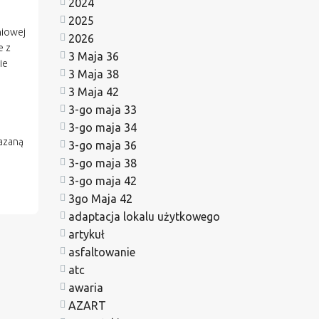
2024
2025
niowej
2026
e z
3 Maja 36
ie
3 Maja 38
3 Maja 42
3-go maja 33
3-go maja 34
azaną
3-go maja 36
3-go maja 38
3-go maja 42
3go Maja 42
adaptacja lokalu użytkowego
artykuł
asfaltowanie
atc
awaria
AZART