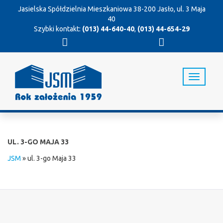
Jasielska Spółdzielnia Mieszkaniowa
38-200 Jasło, ul. 3 Maja
40
Szybki kontakt:
(013) 44-640-40
,
(013) 44-654-29
T
o
g
g
l
e
n
UL. 3-GO MAJA 33
a
v
JSM
»
ul. 3-go Maja 33
i
g
a
t
i
o