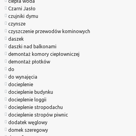
ciepła woda
Czarni Jasło
czujniki dymu
czynsze
czyszczenie przewodów kominowych
daszek
daszki nad balkonami
demontaż komory ciepłowniczej
demontaż płotków
do
do wynajęcia
docieplenie
docieplenie budynku
docieplenie loggii
docieplenie stropodachu
docieplenie stropów piwnic
dodatek węglowy
domek szeregowy