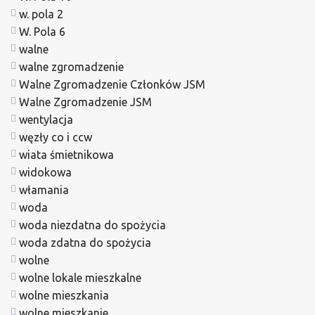
w. pola 2
W. Pola 6
walne
walne zgromadzenie
Walne Zgromadzenie Członków JSM
Walne Zgromadzenie JSM
wentylacja
węzły co i ccw
wiata śmietnikowa
widokowa
włamania
woda
woda niezdatna do spożycia
woda zdatna do spożycia
wolne
wolne lokale mieszkalne
wolne mieszkania
wolne mieszkanie