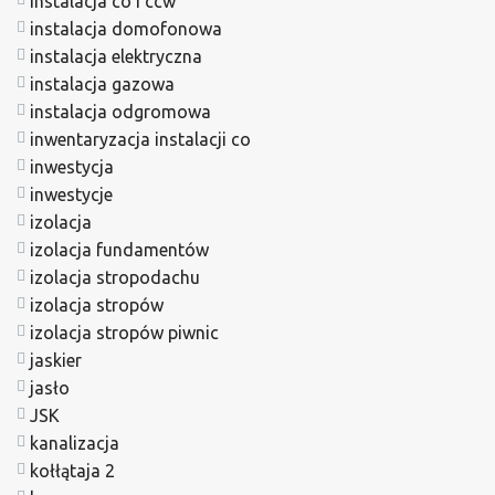
instalacja co i ccw
instalacja domofonowa
instalacja elektryczna
instalacja gazowa
instalacja odgromowa
inwentaryzacja instalacji co
inwestycja
inwestycje
izolacja
izolacja fundamentów
izolacja stropodachu
izolacja stropów
izolacja stropów piwnic
jaskier
jasło
JSK
kanalizacja
kołłątaja 2