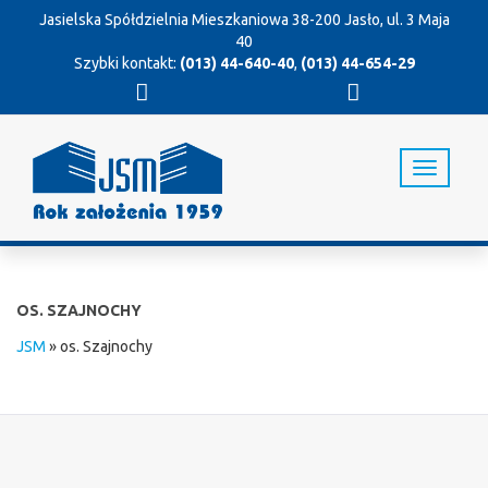
Jasielska Spółdzielnia Mieszkaniowa
38-200 Jasło, ul. 3 Maja
40
Szybki kontakt:
(013) 44-640-40
,
(013) 44-654-29
T
o
g
g
l
e
n
OS. SZAJNOCHY
a
v
JSM
»
os. Szajnochy
i
g
a
t
i
o