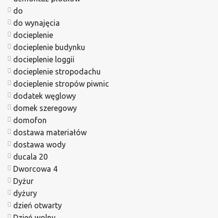
do
do wynajęcia
docieplenie
docieplenie budynku
docieplenie loggii
docieplenie stropodachu
docieplenie stropów piwnic
dodatek węglowy
domek szeregowy
domofon
dostawa materiałów
dostawa wody
ducala 20
Dworcowa 4
Dyżur
dyżury
dzień otwarty
Dzień wolny