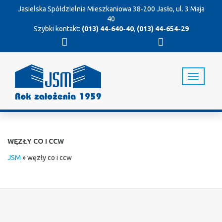
Jasielska Spółdzielnia Mieszkaniowa
38-200 Jasło, ul. 3 Maja
40
Szybki kontakt:
(013) 44-640-40
,
(013) 44-654-29
T
o
g
g
l
e
n
WĘZŁY CO I CCW
a
v
JSM
»
węzły co i ccw
i
g
a
t
i
o