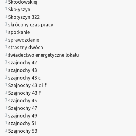
Skłodowskiej
Skołyszyn
Skołyszyn 322
skrócony czas pracy
spotkanie
sprawozdanie
straszny dwóch
świadectwo energetyczne lokalu
szajnochy 42
szajnochy 43
szajnochy 43 c
Szajnochy 43 c i f
Szajnochy 43 F
szajnochy 45
Szajnochy 47
szajnochy 49
szajnochy 51
Szajnochy 53