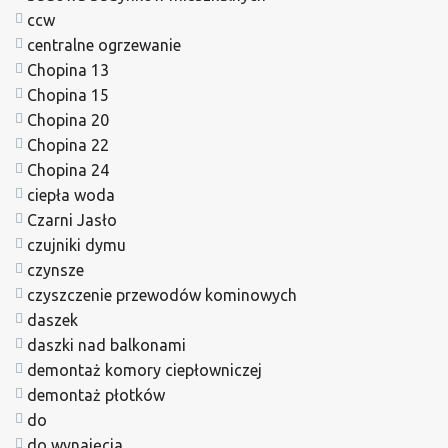
ccw
centralne ogrzewanie
Chopina 13
Chopina 15
Chopina 20
Chopina 22
Chopina 24
ciepła woda
Czarni Jasło
czujniki dymu
czynsze
czyszczenie przewodów kominowych
daszek
daszki nad balkonami
demontaż komory ciepłowniczej
demontaż płotków
do
do wynajęcia