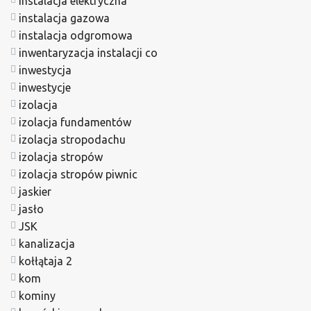
instalacja elektryczna
instalacja gazowa
instalacja odgromowa
inwentaryzacja instalacji co
inwestycja
inwestycje
izolacja
izolacja fundamentów
izolacja stropodachu
izolacja stropów
izolacja stropów piwnic
jaskier
jasło
JSK
kanalizacja
kołłątaja 2
kom
kominy