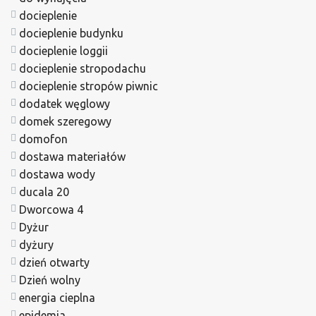
docieplenie
docieplenie budynku
docieplenie loggii
docieplenie stropodachu
docieplenie stropów piwnic
dodatek węglowy
domek szeregowy
domofon
dostawa materiałów
dostawa wody
ducala 20
Dworcowa 4
Dyżur
dyżury
dzień otwarty
Dzień wolny
energia cieplna
epidemia