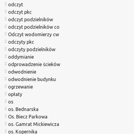
odczyt
odczyt pkc
odczyt podzielników
odczyt podzielników co
Odczyt wodomierzy cw
odczyty pkc
odczyty podzielników
oddymianie
odprowadzenie ścieków
odwodnienie
odwodnienie budynku
ogrzewanie
opłaty
os
os. Bednarska
Os. Biecz Parkowa
os. Gamrat Mickiewicza
os. Kopernika