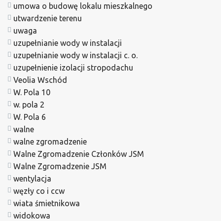
umowa o budowę lokalu mieszkalnego
utwardzenie terenu
uwaga
uzupełnianie wody w instalacji
uzupełnianie wody w instalacji c. o.
uzupełnienie izolacji stropodachu
Veolia Wschód
W. Pola 10
w. pola 2
W. Pola 6
walne
walne zgromadzenie
Walne Zgromadzenie Członków JSM
Walne Zgromadzenie JSM
wentylacja
węzły co i ccw
wiata śmietnikowa
widokowa