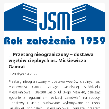
n
Przetarg nieograniczony – dostawa
węzłów cieplnych os. Mickiewicza
Gamrat
28 stycznia 2022
Przetarg nieograniczony – dostawa węzłów cieplnych os.
Mickiewicza Gamrat Zarząd Jasielskiej Spółdzielni
Mieszkaniowej , 38-200 Jasło, ul. 3–go Maja 40, działając
zgodnie z regulaminem realizacji zamówień na roboty,
dostawy i usługi budowlane wykonywane na rzecz
Jasielskiej Spółdzielni Mieszkaniowej, ogłasza przetarg