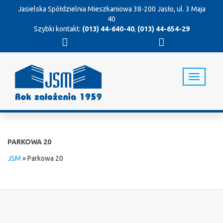
Jasielska Spółdzielnia Mieszkaniowa
38-200 Jasło, ul. 3 Maja
40
Szybki kontakt:
(013) 44-640-40
,
(013) 44-654-29
T
o
g
g
l
e
n
PARKOWA 20
a
v
JSM
»
Parkowa 20
i
g
a
t
i
o