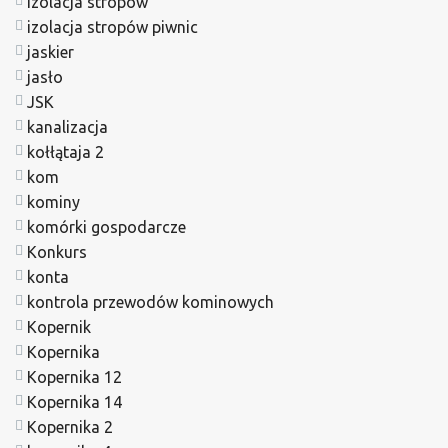
izolacja stropów
izolacja stropów piwnic
jaskier
jasło
JSK
kanalizacja
kołłątaja 2
kom
kominy
komórki gospodarcze
Konkurs
konta
kontrola przewodów kominowych
Kopernik
Kopernika
Kopernika 12
Kopernika 14
Kopernika 2