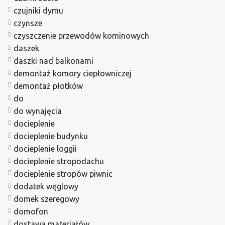
czujniki dymu
czynsze
czyszczenie przewodów kominowych
daszek
daszki nad balkonami
demontaż komory ciepłowniczej
demontaż płotków
do
do wynajęcia
docieplenie
docieplenie budynku
docieplenie loggii
docieplenie stropodachu
docieplenie stropów piwnic
dodatek węglowy
domek szeregowy
domofon
dostawa materiałów