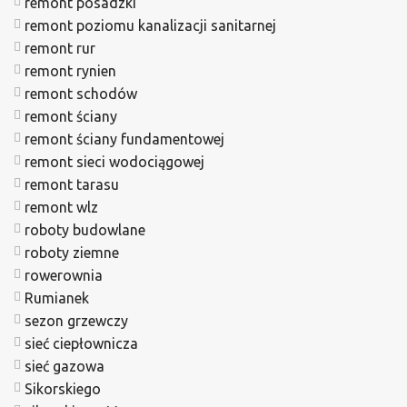
remont posadzki
remont poziomu kanalizacji sanitarnej
remont rur
remont rynien
remont schodów
remont ściany
remont ściany fundamentowej
remont sieci wodociągowej
remont tarasu
remont wlz
roboty budowlane
roboty ziemne
rowerownia
Rumianek
sezon grzewczy
sieć ciepłownicza
sieć gazowa
Sikorskiego