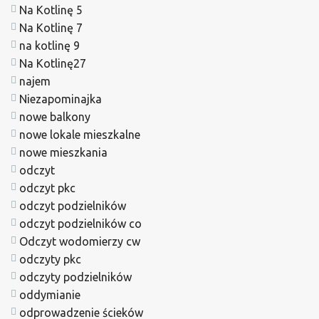
Na Kotlinę 5
Na Kotlinę 7
na kotlinę 9
Na Kotlinę27
najem
Niezapominajka
nowe balkony
nowe lokale mieszkalne
nowe mieszkania
odczyt
odczyt pkc
odczyt podzielników
odczyt podzielników co
Odczyt wodomierzy cw
odczyty pkc
odczyty podzielników
oddymianie
odprowadzenie ścieków