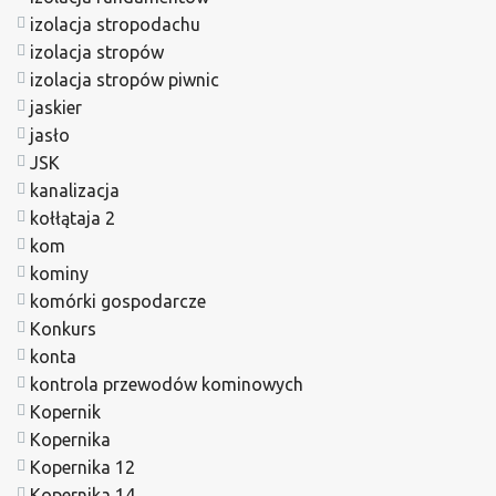
izolacja stropodachu
izolacja stropów
izolacja stropów piwnic
jaskier
jasło
JSK
kanalizacja
kołłątaja 2
kom
kominy
komórki gospodarcze
Konkurs
konta
kontrola przewodów kominowych
Kopernik
Kopernika
Kopernika 12
Kopernika 14