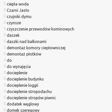
ciepła woda
Czarni Jasło
czujniki dymu
czynsze
czyszczenie przewodów kominowych
daszek
daszki nad balkonami
demontaż komory ciepłowniczej
demontaż płotków
do
do wynajęcia
docieplenie
docieplenie budynku
docieplenie loggii
docieplenie stropodachu
docieplenie stropów piwnic
dodatek węglowy
domek szeregowy