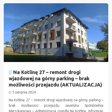
n
Na Kotlinę 27 – remont drogi
wjazdowej na górny parking – brak
możliwości przejazdu (AKTUALIZACJA)
5 sierpnia 2024
Na Kotlinę 27 – remont drogi wjazdowej na górny parking –
brak możliwości przejazdu Jasielska Spółdzielnia
Mieszkaniowa – Administracja osiedla Na Kotlinę, informuje