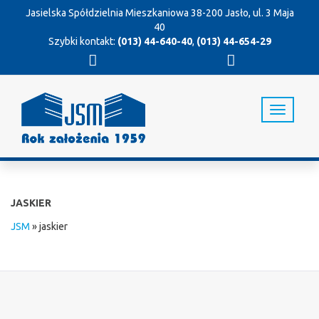
Jasielska Spółdzielnia Mieszkaniowa
38-200 Jasło, ul. 3 Maja
40
Szybki kontakt:
(013) 44-640-40
,
(013) 44-654-29
T
o
g
g
l
e
n
JASKIER
a
v
JSM
»
jaskier
i
g
a
t
i
o