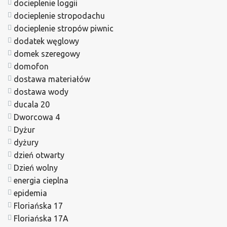
docieplenie loggii
docieplenie stropodachu
docieplenie stropów piwnic
dodatek węglowy
domek szeregowy
domofon
dostawa materiałów
dostawa wody
ducala 20
Dworcowa 4
Dyżur
dyżury
dzień otwarty
Dzień wolny
energia cieplna
epidemia
Floriańska 17
Floriańska 17A