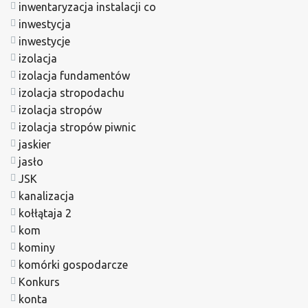
inwentaryzacja instalacji co
inwestycja
inwestycje
izolacja
izolacja fundamentów
izolacja stropodachu
izolacja stropów
izolacja stropów piwnic
jaskier
jasło
JSK
kanalizacja
kołłątaja 2
kom
kominy
komórki gospodarcze
Konkurs
konta