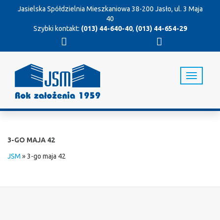
Jasielska Spółdzielnia Mieszkaniowa
38-200 Jasło, ul. 3 Maja
40
Szybki kontakt:
(013) 44-640-40
,
(013) 44-654-29
T
o
g
g
l
e
n
3-GO MAJA 42
a
v
JSM
»
3-go maja 42
i
g
a
t
i
o