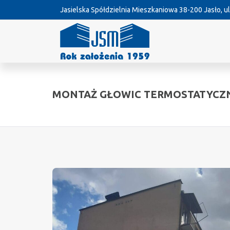
Jasielska Spółdzielnia Mieszkaniowa
38-200 Jasło, ul
MONTAŻ GŁOWIC TERMOSTATYCZ