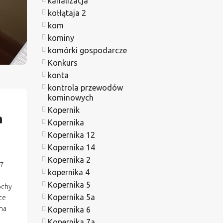
kanalizacja
kołłątaja 2
kom
kominy
komórki gospodarcze
Konkurs
konta
kontrola przewodów
kominowych
Kopernik
a
Kopernika
Kopernika 12
Kopernika 14
Kopernika 2
7 –
kopernika 4
Kopernika 5
ochy
Kopernika 5a
ce
na
Kopernika 6
Kopernika 7a