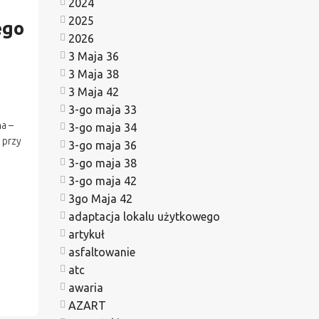
2024
2025
ego
2026
3 Maja 36
3 Maja 38
3 Maja 42
3-go maja 33
a –
3-go maja 34
 przy
3-go maja 36
3-go maja 38
3-go maja 42
3go Maja 42
adaptacja lokalu użytkowego
artykuł
asfaltowanie
atc
awaria
AZART