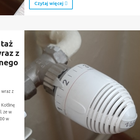
Czytaj więcej
ntaż
raz z
lnego
h wraz z
 Kotlinę
l. że w
400 w