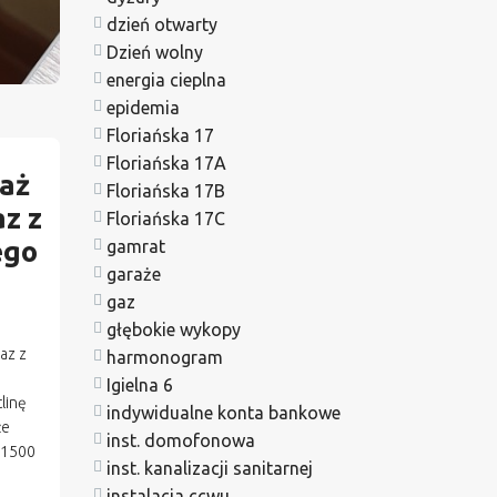
dzień otwarty
Dzień wolny
energia cieplna
epidemia
Floriańska 17
Floriańska 17A
taż
Floriańska 17B
z z
Floriańska 17C
ego
gamrat
garaże
gaz
głębokie wykopy
az z
harmonogram
Igielna 6
linę
indywidualne konta bankowe
że
inst. domofonowa
o 1500
inst. kanalizacji sanitarnej
instalacja ccwu