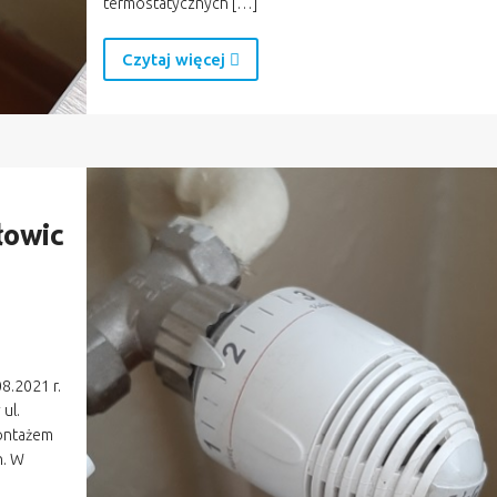
termostatycznych […]
Czytaj więcej
łowic
08.2021 r.
ul.
ontażem
h. W