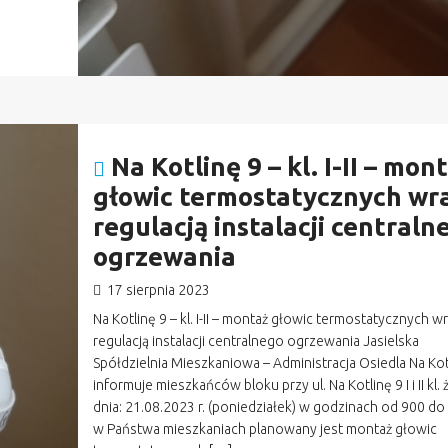
Na Kotlinę 9 – kl. I-II – mon
głowic termostatycznych wra
regulacją instalacji centraln
ogrzewania
17 sierpnia 2023
Na Kotlinę 9 – kl. I-II – montaż głowic termostatycznych wr
regulacją instalacji centralnego ogrzewania Jasielska
Spółdzielnia Mieszkaniowa – Administracja Osiedla Na Kot
informuje mieszkańców bloku przy ul. Na Kotlinę 9 I i II kl. 
dnia: 21.08.2023 r. (poniedziałek) w godzinach od 900 d
w Państwa mieszkaniach planowany jest montaż głowic