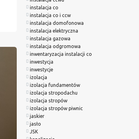
instalacja co
instalacja co i ccw
instalacja domofonowa
instalacja elektryczna
instalacja gazowa
instalacja odgromowa
inwentaryzacja instalacji co
inwestycja
inwestycje
izolacja
izolacja fundamentów
izolacja stropodachu
izolacja stropów
izolacja stropów piwnic
jaskier
jasło
JSK