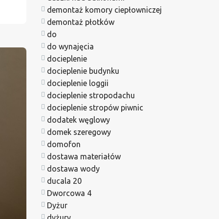
demontaż komory ciepłowniczej
demontaż płotków
do
do wynajęcia
docieplenie
docieplenie budynku
docieplenie loggii
docieplenie stropodachu
docieplenie stropów piwnic
dodatek węglowy
domek szeregowy
domofon
dostawa materiałów
dostawa wody
ducala 20
Dworcowa 4
Dyżur
dyżury