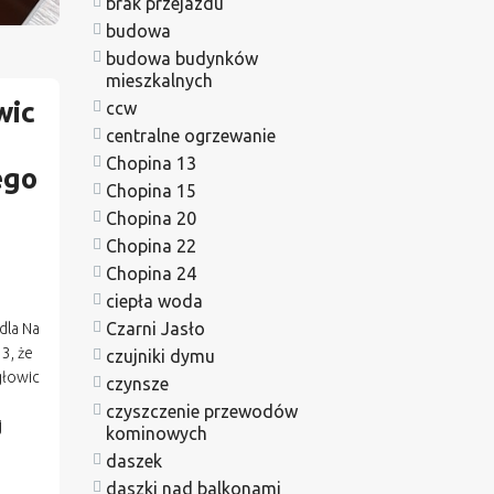
brak przejazdu
budowa
budowa budynków
mieszkalnych
wic
ccw
centralne ogrzewanie
Chopina 13
ego
Chopina 15
Chopina 20
Chopina 22
Chopina 24
ciepła woda
Czarni Jasło
dla Na
3, że
czujniki dymu
głowic
czynsze
czyszczenie przewodów
j
kominowych
daszek
daszki nad balkonami