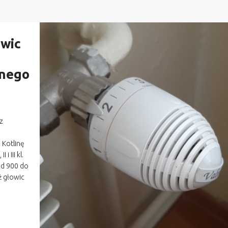
owic
lnego
z
 Kotlinę
i III kl.
od 900 do
ż głowic