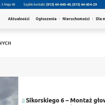
. 3 Maja 40
Szybki kontakt:
(013) 44-640-40
,
(013) 44-654-29
Aktualności
Ogłoszenia
Nieruchomości
Dla 
NYCH
Sikorskiego 6 – Montaż gło