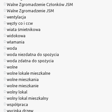
Walne Zgromadzenie Członków JSM
Walne Zgromadzenie JSM
wentylacja
węzły co i ccw
wiata śmietnikowa
widokowa
włamania
woda
woda niezdatna do spożycia
woda zdatna do spożycia
wolne
wolne lokale mieszkalne
wolne mieszkania
wolne mieszkanie
wolny lokal
wolny lokal mieszkalny
współpraca
wycinka drzew