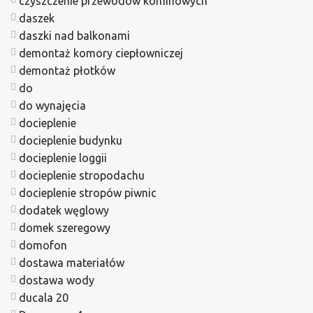
czyszczenie przewodów kominowych
daszek
daszki nad balkonami
demontaż komory ciepłowniczej
demontaż płotków
do
do wynajęcia
docieplenie
docieplenie budynku
docieplenie loggii
docieplenie stropodachu
docieplenie stropów piwnic
dodatek węglowy
domek szeregowy
domofon
dostawa materiałów
dostawa wody
ducala 20