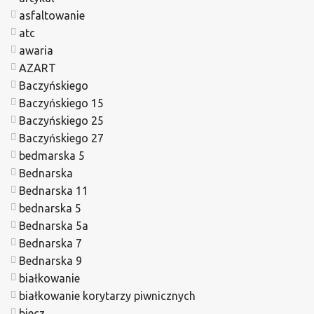
asfaltowanie
atc
awaria
AZART
Baczyńskiego
Baczyńskiego 15
Baczyńskiego 25
Baczyńskiego 27
bedmarska 5
Bednarska
Bednarska 11
bednarska 5
Bednarska 5a
Bednarska 7
Bednarska 9
białkowanie
białkowanie korytarzy piwnicznych
biecz