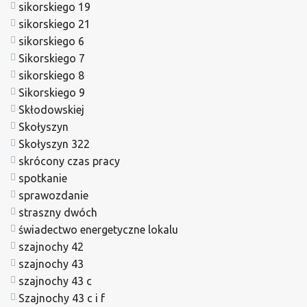
sikorskiego 19
sikorskiego 21
sikorskiego 6
Sikorskiego 7
sikorskiego 8
Sikorskiego 9
Skłodowskiej
Skołyszyn
Skołyszyn 322
skrócony czas pracy
spotkanie
sprawozdanie
straszny dwóch
świadectwo energetyczne lokalu
szajnochy 42
szajnochy 43
szajnochy 43 c
Szajnochy 43 c i f