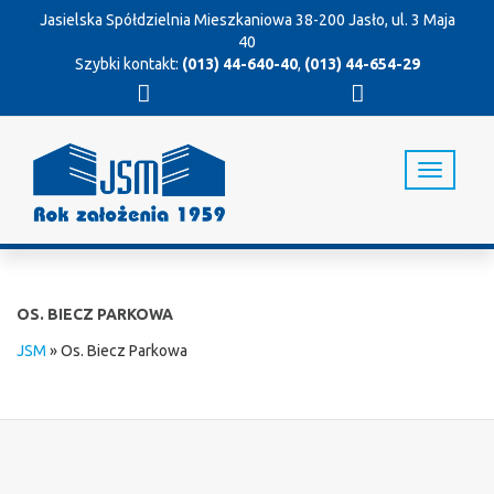
Jasielska Spółdzielnia Mieszkaniowa
38-200 Jasło, ul. 3 Maja
40
Szybki kontakt:
(013) 44-640-40
,
(013) 44-654-29
T
o
g
g
l
e
n
OS. BIECZ PARKOWA
a
v
JSM
»
Os. Biecz Parkowa
i
g
a
t
i
o