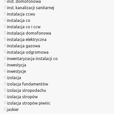
inst. domofonowa
inst. kanalizacji sanitarnej
instalacja ccwu
instalacja co
instalacja co i ccw
instalacja domofonowa
instalacja elektryczna
instalacja gazowa
instalacja odgromowa
inwentaryzacja instalacji co
inwestycja
inwestycje
izolacja
izolacja fundamentów
izolacja stropodachu
izolacja stropów
izolacja stropów piwnic
jaskier