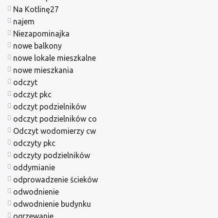
Na Kotlinę27
najem
Niezapominajka
nowe balkony
nowe lokale mieszkalne
nowe mieszkania
odczyt
odczyt pkc
odczyt podzielników
odczyt podzielników co
Odczyt wodomierzy cw
odczyty pkc
odczyty podzielników
oddymianie
odprowadzenie ścieków
odwodnienie
odwodnienie budynku
ogrzewanie