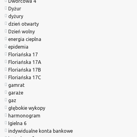
Dworcowa 4
Dyżur
dyżury
dzień otwarty
Dzień wolny
energia cieplna
epidemia
Floriańska 17
Floriańska 17A
Floriańska 17B
Floriańska 17C
gamrat
garaże
gaz
głębokie wykopy
harmonogram
Igielna 6
indywidualne konta bankowe