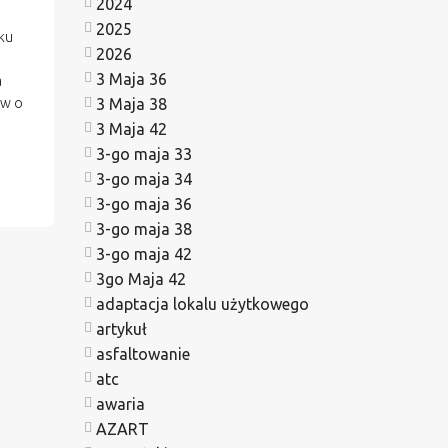
2024
2025
nku
2026
3 Maja 36
a
3 Maja 38
ów o
3 Maja 42
3-go maja 33
3-go maja 34
3-go maja 36
3-go maja 38
3-go maja 42
3go Maja 42
adaptacja lokalu użytkowego
artykuł
asfaltowanie
atc
awaria
AZART