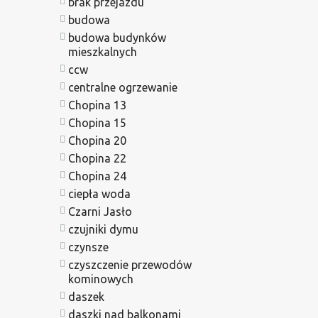
brak przejazdu
budowa
budowa budynków
mieszkalnych
ccw
centralne ogrzewanie
Chopina 13
Chopina 15
Chopina 20
Chopina 22
Chopina 24
ciepła woda
Czarni Jasło
czujniki dymu
czynsze
czyszczenie przewodów
kominowych
daszek
daszki nad balkonami