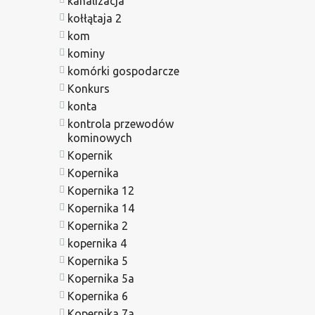
kanalizacja
kołłątaja 2
kom
kominy
komórki gospodarcze
Konkurs
konta
kontrola przewodów
kominowych
Kopernik
Kopernika
Kopernika 12
Kopernika 14
Kopernika 2
kopernika 4
Kopernika 5
Kopernika 5a
Kopernika 6
Kopernika 7a