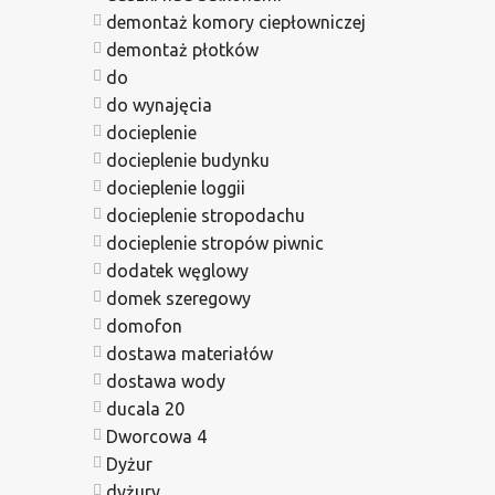
demontaż komory ciepłowniczej
demontaż płotków
do
do wynajęcia
docieplenie
docieplenie budynku
docieplenie loggii
docieplenie stropodachu
docieplenie stropów piwnic
dodatek węglowy
domek szeregowy
domofon
dostawa materiałów
dostawa wody
ducala 20
Dworcowa 4
Dyżur
dyżury