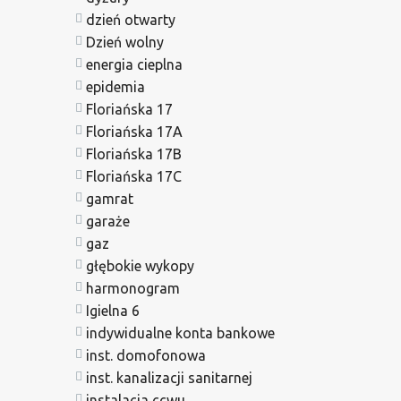
dzień otwarty
Dzień wolny
energia cieplna
epidemia
Floriańska 17
Floriańska 17A
Floriańska 17B
Floriańska 17C
gamrat
garaże
gaz
głębokie wykopy
harmonogram
Igielna 6
indywidualne konta bankowe
inst. domofonowa
inst. kanalizacji sanitarnej
instalacja ccwu