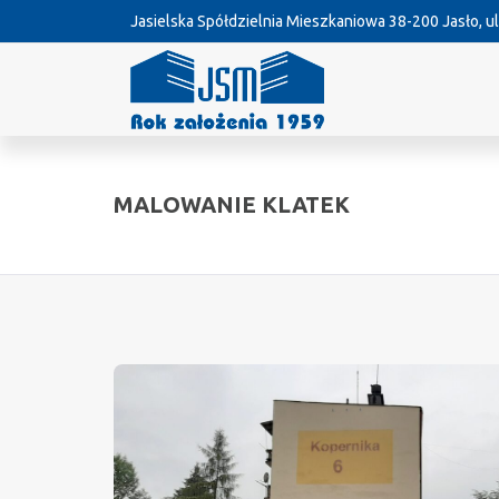
Jasielska Spółdzielnia Mieszkaniowa
38-200 Jasło, ul
MALOWANIE KLATEK