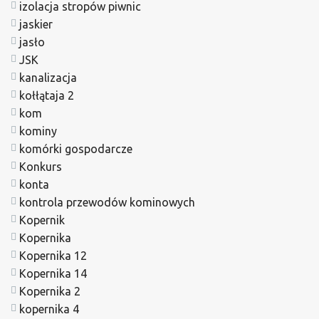
izolacja stropów piwnic
jaskier
jasło
JSK
kanalizacja
kołłątaja 2
kom
kominy
komórki gospodarcze
Konkurs
konta
kontrola przewodów kominowych
Kopernik
Kopernika
Kopernika 12
Kopernika 14
Kopernika 2
kopernika 4