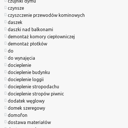
czujniki dymu
czynsze
czyszczenie przewodów kominowych
daszek
daszki nad balkonami
demontaż komory ciepłowniczej
demontaż płotków
do
do wynajęcia
docieplenie
docieplenie budynku
docieplenie loggii
docieplenie stropodachu
docieplenie stropów piwnic
dodatek węglowy
domek szeregowy
domofon
dostawa materiałów