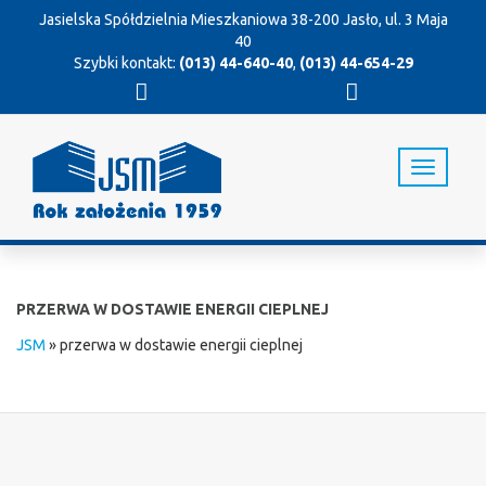
Jasielska Spółdzielnia Mieszkaniowa
38-200 Jasło, ul. 3 Maja
40
Szybki kontakt:
(013) 44-640-40
,
(013) 44-654-29
T
o
g
g
l
e
n
PRZERWA W DOSTAWIE ENERGII CIEPLNEJ
a
v
JSM
»
przerwa w dostawie energii cieplnej
i
g
a
t
i
o