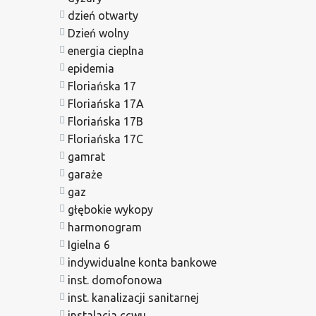
dzień otwarty
Dzień wolny
energia cieplna
epidemia
Floriańska 17
Floriańska 17A
Floriańska 17B
Floriańska 17C
gamrat
garaże
gaz
głębokie wykopy
harmonogram
Igielna 6
indywidualne konta bankowe
inst. domofonowa
inst. kanalizacji sanitarnej
instalacja ccwu