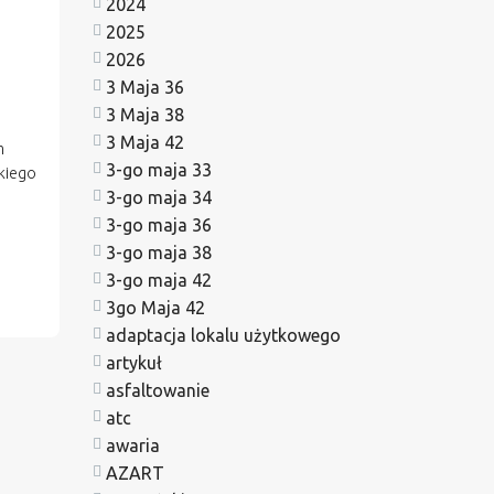
2024
2025
i
2026
3 Maja 36
e
3 Maja 38
3 Maja 42
m
3-go maja 33
skiego
3-go maja 34
3-go maja 36
3-go maja 38
3-go maja 42
3go Maja 42
adaptacja lokalu użytkowego
artykuł
asfaltowanie
atc
awaria
AZART