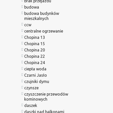
brak przejazdu
budowa
budowa budynków
mieszkalnych
ccw
centralne ogrzewanie
Chopina 13
Chopina 15
Chopina 20
Chopina 22
Chopina 24
ciepła woda
Czarni Jasło
czujniki dymu
czynsze
czyszczenie przewodów
kominowych
daszek
daszki nad balkonami