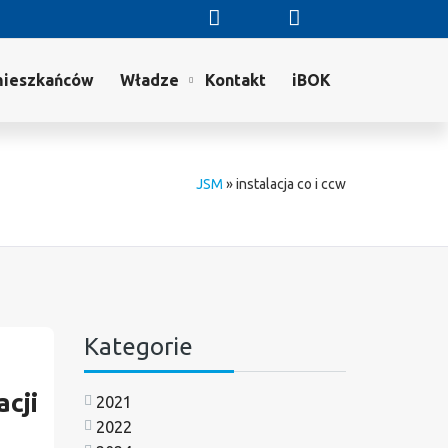
mieszkańców
Władze
Kontakt
iBOK
JSM
»
instalacja co i ccw
Kategorie
cji
2021
2022