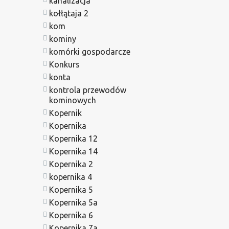
kanalizacja
kołłątaja 2
kom
kominy
komórki gospodarcze
Konkurs
konta
kontrola przewodów
kominowych
Kopernik
Kopernika
Kopernika 12
Kopernika 14
Kopernika 2
kopernika 4
Kopernika 5
Kopernika 5a
Kopernika 6
Kopernika 7a