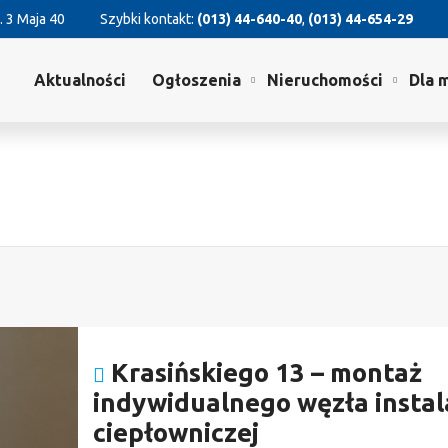
. 3 Maja 40
Szybki kontakt:
(013) 44-640-40
,
(013) 44-654-29
Aktualności
Ogłoszenia
Nieruchomości
Dla 
Krasińskiego 13 – montaż
indywidualnego węzła instala
ciepłowniczej