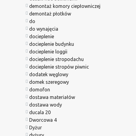
demontaż komory ciepłowniczej
demontaż płotków
do
do wynajęcia
docieplenie
docieplenie budynku
docieplenie loggii
docieplenie stropodachu
docieplenie stropów piwnic
dodatek węglowy
domek szeregowy
domofon
dostawa materiałów
dostawa wody
ducala 20
Dworcowa 4
Dyżur
dyżury