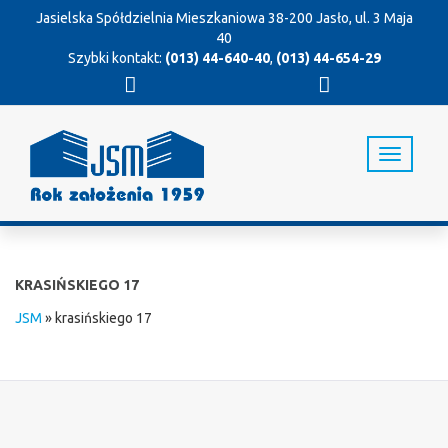
Jasielska Spółdzielnia Mieszkaniowa
38-200 Jasło, ul. 3 Maja
40
Szybki kontakt:
(013) 44-640-40
,
(013) 44-654-29
T
o
g
g
l
e
n
KRASIŃSKIEGO 17
a
v
JSM
»
krasińskiego 17
i
g
a
t
i
o