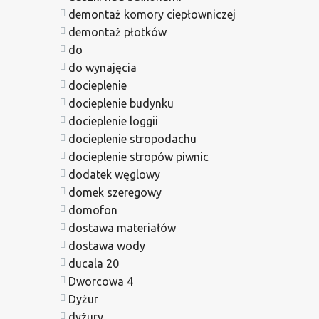
demontaż komory ciepłowniczej
demontaż płotków
do
do wynajęcia
docieplenie
docieplenie budynku
docieplenie loggii
docieplenie stropodachu
docieplenie stropów piwnic
dodatek węglowy
domek szeregowy
domofon
dostawa materiałów
dostawa wody
ducala 20
Dworcowa 4
Dyżur
dyżury