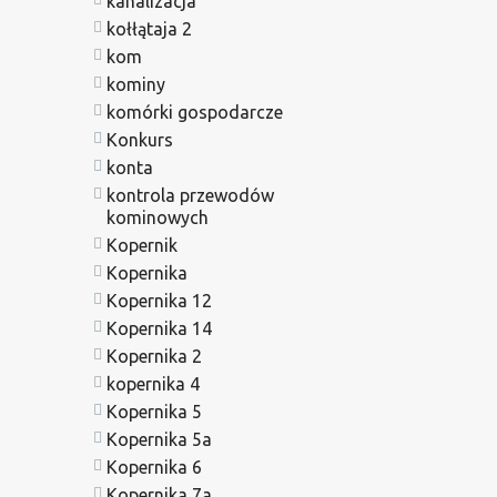
kanalizacja
kołłątaja 2
kom
kominy
komórki gospodarcze
Konkurs
konta
kontrola przewodów
kominowych
Kopernik
Kopernika
Kopernika 12
Kopernika 14
Kopernika 2
kopernika 4
Kopernika 5
Kopernika 5a
Kopernika 6
Kopernika 7a