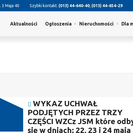
. 3 Maja 40
Szybki kontakt:
(013) 44-640-40
,
(013) 44-654-29
Aktualności
Ogłoszenia
Nieruchomości
Dla 
WYKAZ UCHWAŁ
PODJĘTYCH PRZEZ TRZY
CZĘŚCI WZCz JSM które odb
się w dniach: 22, 23 i 24 maja