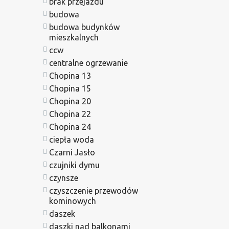
brak przejazdu
budowa
budowa budynków
mieszkalnych
ccw
centralne ogrzewanie
Chopina 13
Chopina 15
Chopina 20
Chopina 22
Chopina 24
ciepła woda
Czarni Jasło
czujniki dymu
czynsze
czyszczenie przewodów
kominowych
daszek
daszki nad balkonami