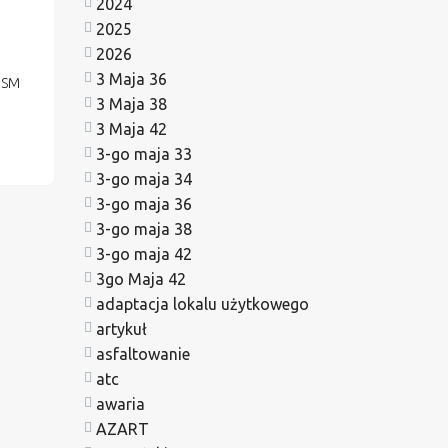
2024
2025
2026
3 Maja 36
JSM
3 Maja 38
3 Maja 42
3-go maja 33
3-go maja 34
3-go maja 36
3-go maja 38
3-go maja 42
3go Maja 42
adaptacja lokalu użytkowego
artykuł
asfaltowanie
atc
awaria
AZART