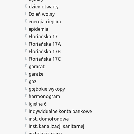
dzień otwarty
Dzień wolny
energia cieplna
epidemia
Floriańska 17
Floriańska 17A
Floriańska 17B
Floriańska 17C
gamrat
garaże
gaz
głębokie wykopy
harmonogram
Igielna 6
indywidualne konta bankowe
inst. domofonowa
inst. kanalizacji sanitarnej
instalacja ccwu