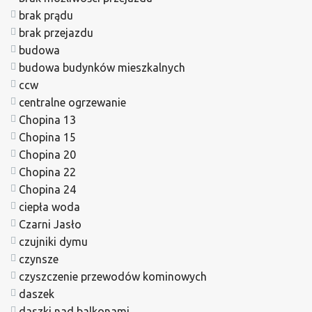
brak prądu
brak przejazdu
budowa
budowa budynków mieszkalnych
ccw
centralne ogrzewanie
Chopina 13
Chopina 15
Chopina 20
Chopina 22
Chopina 24
ciepła woda
Czarni Jasło
czujniki dymu
czynsze
czyszczenie przewodów kominowych
daszek
daszki nad balkonami