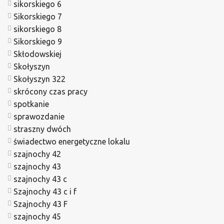
sikorskiego 6
Sikorskiego 7
sikorskiego 8
Sikorskiego 9
Skłodowskiej
Skołyszyn
Skołyszyn 322
skrócony czas pracy
spotkanie
sprawozdanie
straszny dwóch
świadectwo energetyczne lokalu
szajnochy 42
szajnochy 43
szajnochy 43 c
Szajnochy 43 c i f
Szajnochy 43 F
szajnochy 45