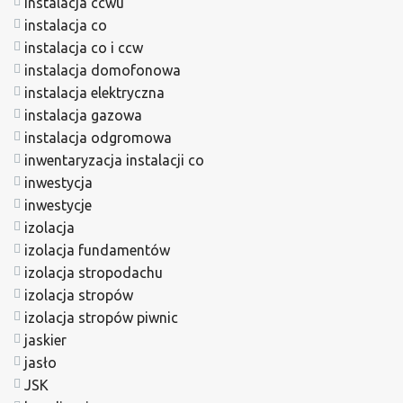
instalacja ccwu
instalacja co
instalacja co i ccw
instalacja domofonowa
instalacja elektryczna
instalacja gazowa
instalacja odgromowa
inwentaryzacja instalacji co
inwestycja
inwestycje
izolacja
izolacja fundamentów
izolacja stropodachu
izolacja stropów
izolacja stropów piwnic
jaskier
jasło
JSK