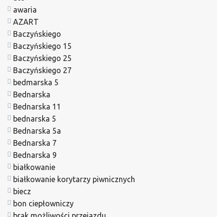
awaria
AZART
Baczyńskiego
Baczyńskiego 15
Baczyńskiego 25
Baczyńskiego 27
bedmarska 5
Bednarska
Bednarska 11
bednarska 5
Bednarska 5a
Bednarska 7
Bednarska 9
białkowanie
białkowanie korytarzy piwnicznych
biecz
bon ciepłowniczy
brak możliwości przejazdu