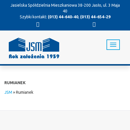
Jasielska Spółdzielnia Mieszkaniowa
38-200 Jasło, ul. 3 Maja
40
Szybki kontakt:
(013) 44-640-40
,
(013) 44-654-29
T
o
g
g
l
e
n
RUMIANEK
a
v
JSM
»
Rumianek
i
g
a
t
i
o