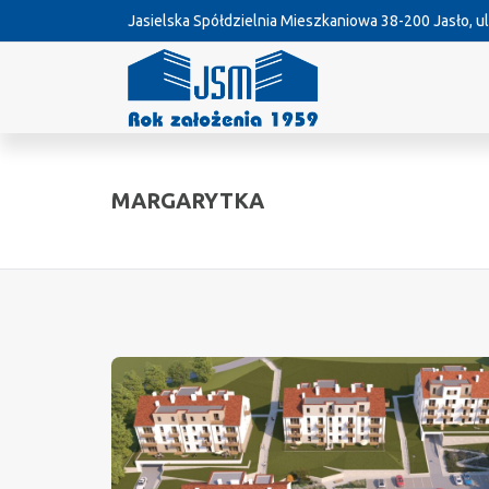
Jasielska Spółdzielnia Mieszkaniowa
38-200 Jasło, ul
MARGARYTKA