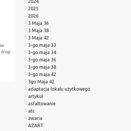
2024
2025
2026
3 Maja 36
3 Maja 38
3 Maja 42
3-go maja 33
ia
 drugi
3-go maja 34
3-go maja 36
3-go maja 38
3-go maja 42
3go Maja 42
adaptacja lokalu użytkowego
artykuł
asfaltowanie
atc
awaria
AZART