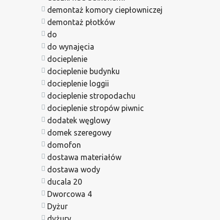
demontaż komory ciepłowniczej
demontaż płotków
do
do wynajęcia
docieplenie
docieplenie budynku
docieplenie loggii
docieplenie stropodachu
docieplenie stropów piwnic
dodatek węglowy
domek szeregowy
domofon
dostawa materiałów
dostawa wody
ducala 20
Dworcowa 4
Dyżur
dyżury