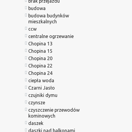
brak przejazdu
budowa
budowa budynków
mieszkalnych
ccw
centralne ogrzewanie
Chopina 13
Chopina 15
Chopina 20
Chopina 22
Chopina 24
ciepła woda
Czarni Jasło
czujniki dymu
czynsze
czyszczenie przewodów
kominowych
daszek
daszki nad balkonami