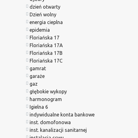
dzień otwarty
Dzień wolny
energia cieplna
epidemia
Floriańska 17
Floriańska 17A
Floriańska 17B
Floriańska 17C
gamrat
garaże
gaz
głębokie wykopy
harmonogram
Igielna 6
indywidualne konta bankowe
inst. domofonowa
inst. kanalizacji sanitarnej
instalacja ccwu