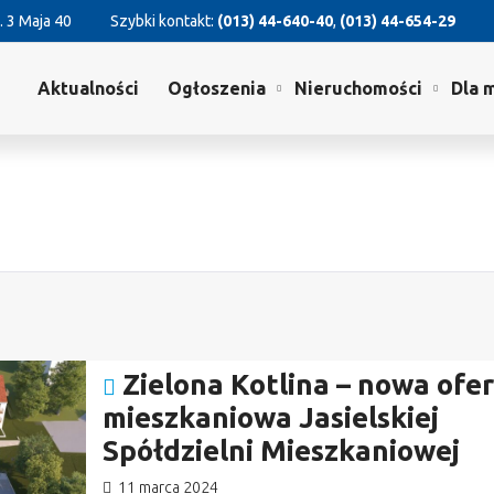
. 3 Maja 40
Szybki kontakt:
(013) 44-640-40
,
(013) 44-654-29
Aktualności
Ogłoszenia
Nieruchomości
Dla 
Zielona Kotlina – nowa ofe
mieszkaniowa Jasielskiej
Spółdzielni Mieszkaniowej
11 marca 2024