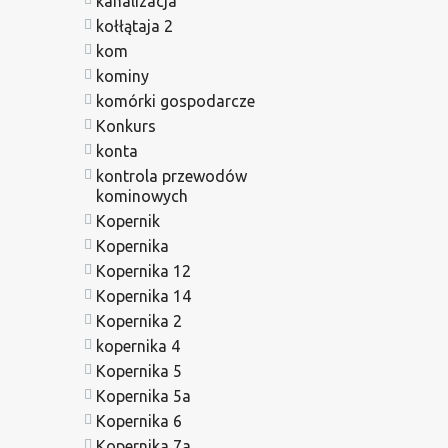
kanalizacja
kołłątaja 2
kom
kominy
komórki gospodarcze
Konkurs
konta
kontrola przewodów
kominowych
Kopernik
Kopernika
Kopernika 12
Kopernika 14
Kopernika 2
kopernika 4
Kopernika 5
Kopernika 5a
Kopernika 6
Kopernika 7a