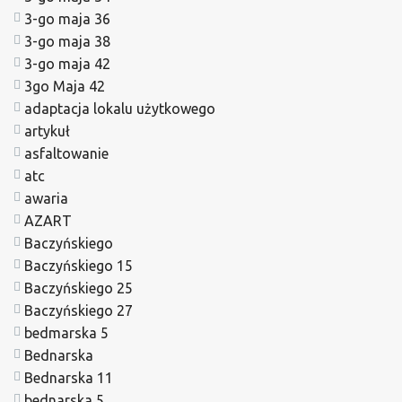
3-go maja 36
3-go maja 38
3-go maja 42
3go Maja 42
adaptacja lokalu użytkowego
artykuł
asfaltowanie
atc
awaria
AZART
Baczyńskiego
Baczyńskiego 15
Baczyńskiego 25
Baczyńskiego 27
bedmarska 5
Bednarska
Bednarska 11
bednarska 5