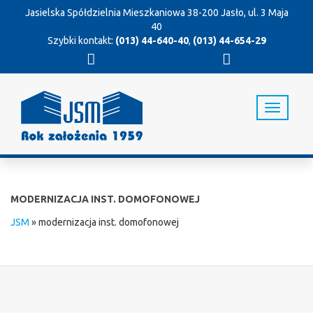
Jasielska Spółdzielnia Mieszkaniowa
38-200 Jasło, ul. 3 Maja
40
Szybki kontakt:
(013) 44-640-40
,
(013) 44-654-29
T
o
g
g
l
e
n
MODERNIZACJA INST. DOMOFONOWEJ
a
v
JSM
»
modernizacja inst. domofonowej
i
g
a
t
i
o