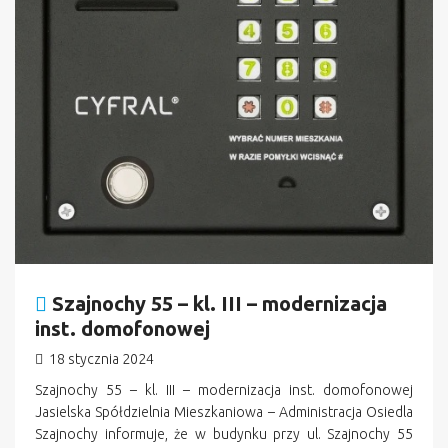
Szajnochy 55 – kl. III – modernizacja
inst. domofonowej
18 stycznia 2024
Szajnochy 55 – kl. III – modernizacja inst. domofonowej
Jasielska Spółdzielnia Mieszkaniowa – Administracja Osiedla
Szajnochy informuje, że w budynku przy ul. Szajnochy 55