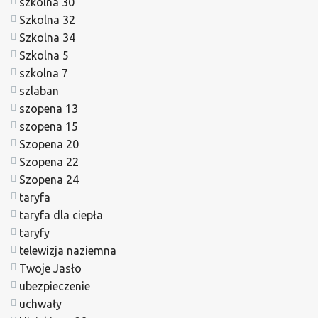
szkolna 30
Szkolna 32
Szkolna 34
Szkolna 5
szkolna 7
szlaban
szopena 13
szopena 15
Szopena 20
Szopena 22
Szopena 24
taryfa
taryfa dla ciepła
taryfy
telewizja naziemna
Twoje Jasło
ubezpieczenie
uchwały