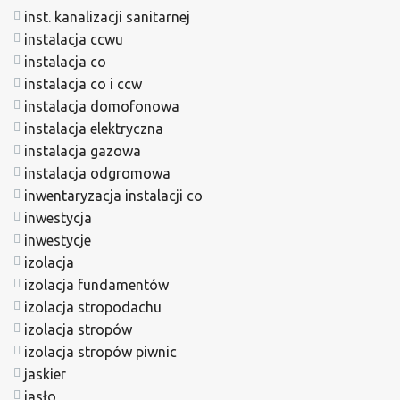
inst. kanalizacji sanitarnej
instalacja ccwu
instalacja co
instalacja co i ccw
instalacja domofonowa
instalacja elektryczna
instalacja gazowa
instalacja odgromowa
inwentaryzacja instalacji co
inwestycja
inwestycje
izolacja
izolacja fundamentów
izolacja stropodachu
izolacja stropów
izolacja stropów piwnic
jaskier
jasło