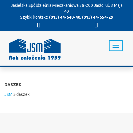
Jasielska Spółdzielnia Mieszkaniowa
38-200 Jasło, ul. 3 Maja
40
Szybki kontakt:
(013) 44-640-40
,
(013) 44-654-29
T
o
g
g
l
e
n
DASZEK
a
v
JSM
»
daszek
i
g
a
t
i
o