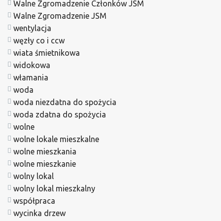
Walne Zgromadzenie Członków JSM
Walne Zgromadzenie JSM
wentylacja
węzły co i ccw
wiata śmietnikowa
widokowa
włamania
woda
woda niezdatna do spożycia
woda zdatna do spożycia
wolne
wolne lokale mieszkalne
wolne mieszkania
wolne mieszkanie
wolny lokal
wolny lokal mieszkalny
współpraca
wycinka drzew