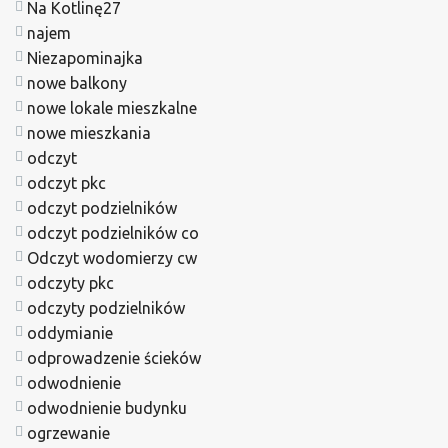
Na Kotlinę27
najem
Niezapominajka
nowe balkony
nowe lokale mieszkalne
nowe mieszkania
odczyt
odczyt pkc
odczyt podzielników
odczyt podzielników co
Odczyt wodomierzy cw
odczyty pkc
odczyty podzielników
oddymianie
odprowadzenie ścieków
odwodnienie
odwodnienie budynku
ogrzewanie