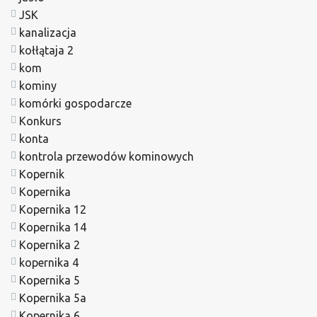
JSK
kanalizacja
kołłątaja 2
kom
kominy
komórki gospodarcze
Konkurs
konta
kontrola przewodów kominowych
Kopernik
Kopernika
Kopernika 12
Kopernika 14
Kopernika 2
kopernika 4
Kopernika 5
Kopernika 5a
Kopernika 6