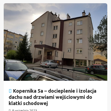
n
Kopernika 5a – docieplenie i izolacja
dachu nad drzwiami wejściowymi do
klatki schodowej
8 września 2023