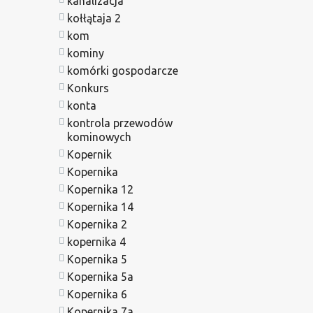
kanalizacja
kołłątaja 2
kom
kominy
komórki gospodarcze
Konkurs
konta
kontrola przewodów
kominowych
Kopernik
Kopernika
Kopernika 12
Kopernika 14
Kopernika 2
kopernika 4
Kopernika 5
Kopernika 5a
Kopernika 6
Kopernika 7a