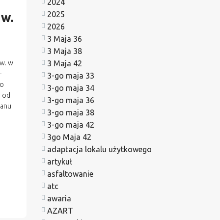
2024
2025
 w.
2026
3 Maja 36
3 Maja 38
 w. w
3 Maja 42
–
3-go maja 33
go
3-go maja 34
e od
3-go maja 36
lanu
3-go maja 38
3-go maja 42
3go Maja 42
adaptacja lokalu użytkowego
artykuł
asfaltowanie
atc
awaria
AZART