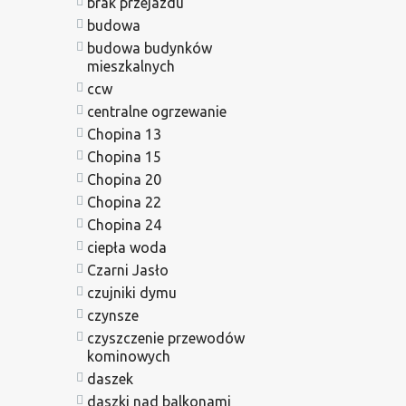
brak przejazdu
budowa
budowa budynków
mieszkalnych
ccw
centralne ogrzewanie
Chopina 13
Chopina 15
Chopina 20
Chopina 22
Chopina 24
ciepła woda
Czarni Jasło
czujniki dymu
czynsze
czyszczenie przewodów
kominowych
daszek
daszki nad balkonami