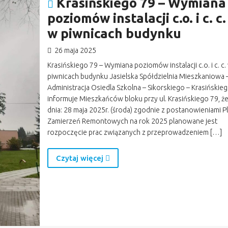
Krasińskiego 79 – Wymiana
poziomów instalacji c.o. i c. c.
w piwnicach budynku
26 maja 2025
Krasińskiego 79 – Wymiana poziomów instalacji c.o. i c. c.
piwnicach budynku Jasielska Spółdzielnia Mieszkaniowa 
Administracja Osiedla Szkolna – Sikorskiego – Krasińskie
informuje Mieszkańców bloku przy ul. Krasińskiego 79, ż
dnia: 28 maja 2025r. (środa) zgodnie z postanowieniami P
Zamierzeń Remontowych na rok 2025 planowane jest
rozpoczęcie prac związanych z przeprowadzeniem […]
Czytaj więcej