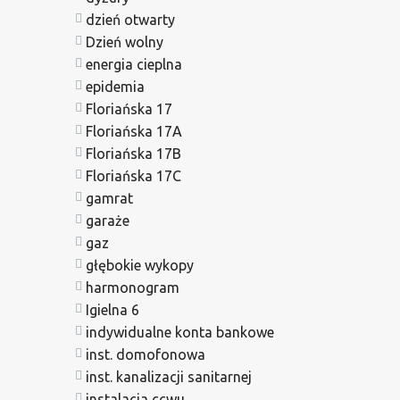
dzień otwarty
Dzień wolny
energia cieplna
epidemia
Floriańska 17
Floriańska 17A
Floriańska 17B
Floriańska 17C
gamrat
garaże
gaz
głębokie wykopy
harmonogram
Igielna 6
indywidualne konta bankowe
inst. domofonowa
inst. kanalizacji sanitarnej
instalacja ccwu