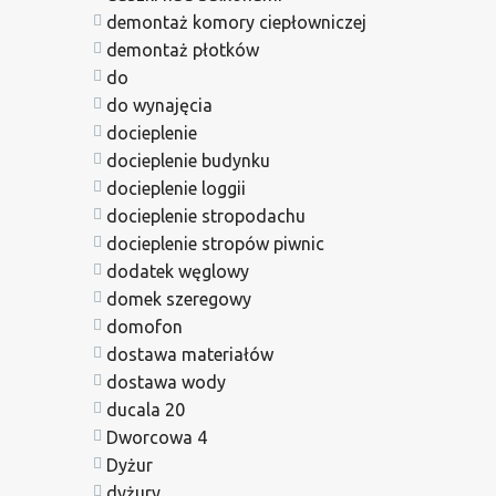
demontaż komory ciepłowniczej
demontaż płotków
do
do wynajęcia
docieplenie
docieplenie budynku
docieplenie loggii
docieplenie stropodachu
docieplenie stropów piwnic
dodatek węglowy
domek szeregowy
domofon
dostawa materiałów
dostawa wody
ducala 20
Dworcowa 4
Dyżur
dyżury