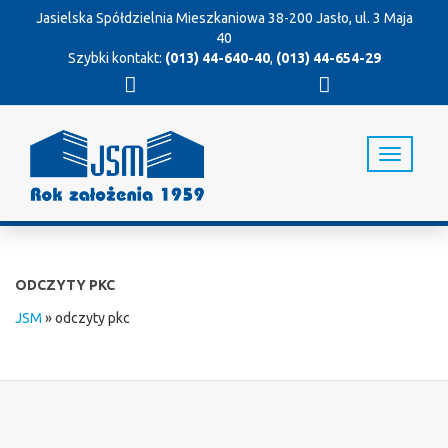
Jasielska Spółdzielnia Mieszkaniowa
38-200 Jasło, ul. 3 Maja
40
Szybki kontakt:
(013) 44-640-40
,
(013) 44-654-29
T
o
g
g
l
e
n
ODCZYTY PKC
a
v
JSM
»
odczyty pkc
i
g
a
t
i
o