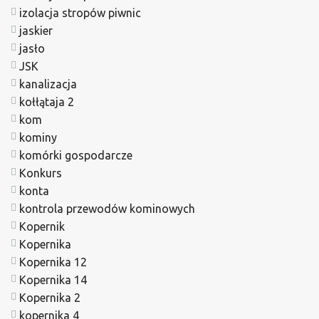
izolacja stropów piwnic
jaskier
jasło
JSK
kanalizacja
kołłątaja 2
kom
kominy
komórki gospodarcze
Konkurs
konta
kontrola przewodów kominowych
Kopernik
Kopernika
Kopernika 12
Kopernika 14
Kopernika 2
kopernika 4