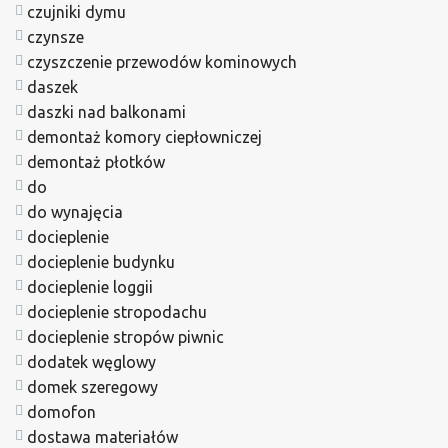
czujniki dymu
czynsze
czyszczenie przewodów kominowych
daszek
daszki nad balkonami
demontaż komory ciepłowniczej
demontaż płotków
do
do wynajęcia
docieplenie
docieplenie budynku
docieplenie loggii
docieplenie stropodachu
docieplenie stropów piwnic
dodatek węglowy
domek szeregowy
domofon
dostawa materiałów