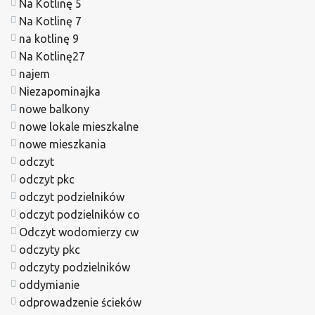
Na Kotlinę 5
Na Kotlinę 7
na kotlinę 9
Na Kotlinę27
najem
Niezapominajka
nowe balkony
nowe lokale mieszkalne
nowe mieszkania
odczyt
odczyt pkc
odczyt podzielników
odczyt podzielników co
Odczyt wodomierzy cw
odczyty pkc
odczyty podzielników
oddymianie
odprowadzenie ścieków