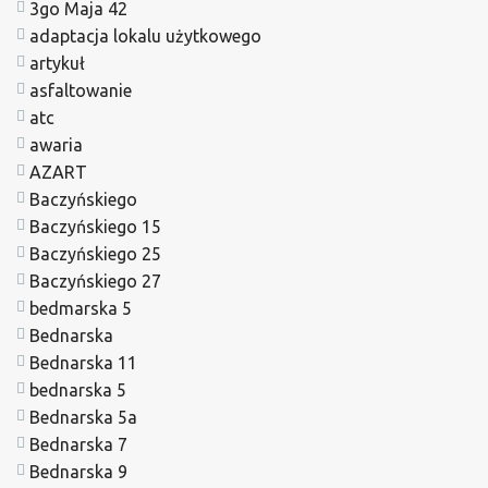
3go Maja 42
adaptacja lokalu użytkowego
artykuł
asfaltowanie
atc
awaria
AZART
Baczyńskiego
Baczyńskiego 15
Baczyńskiego 25
Baczyńskiego 27
bedmarska 5
Bednarska
Bednarska 11
bednarska 5
Bednarska 5a
Bednarska 7
Bednarska 9