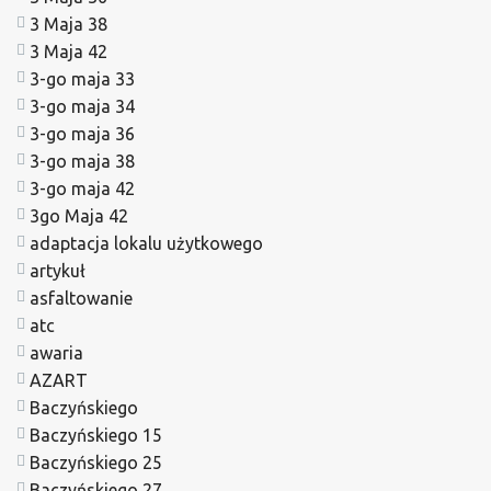
3 Maja 38
3 Maja 42
3-go maja 33
3-go maja 34
3-go maja 36
3-go maja 38
3-go maja 42
3go Maja 42
adaptacja lokalu użytkowego
artykuł
asfaltowanie
atc
awaria
AZART
Baczyńskiego
Baczyńskiego 15
Baczyńskiego 25
Baczyńskiego 27