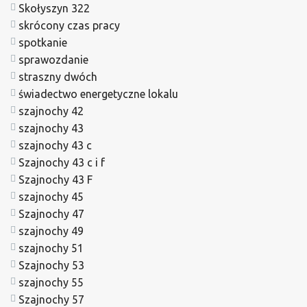
Skołyszyn 322
skrócony czas pracy
spotkanie
sprawozdanie
straszny dwóch
świadectwo energetyczne lokalu
szajnochy 42
szajnochy 43
szajnochy 43 c
Szajnochy 43 c i f
Szajnochy 43 F
szajnochy 45
Szajnochy 47
szajnochy 49
szajnochy 51
Szajnochy 53
szajnochy 55
Szajnochy 57