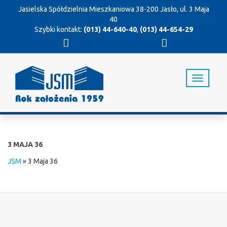
Jasielska Spółdzielnia Mieszkaniowa
38-200 Jasło, ul. 3 Maja
40
Szybki kontakt:
(013) 44-640-40
,
(013) 44-654-29
T
o
g
g
l
e
n
3 MAJA 36
a
v
JSM
»
3 Maja 36
i
g
a
t
i
o