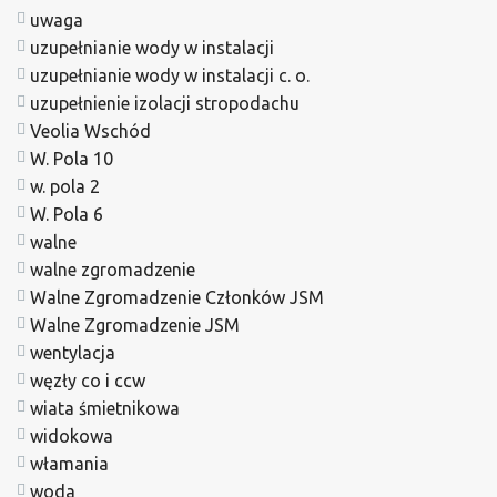
uwaga
uzupełnianie wody w instalacji
uzupełnianie wody w instalacji c. o.
uzupełnienie izolacji stropodachu
Veolia Wschód
W. Pola 10
w. pola 2
W. Pola 6
walne
walne zgromadzenie
Walne Zgromadzenie Członków JSM
Walne Zgromadzenie JSM
wentylacja
węzły co i ccw
wiata śmietnikowa
widokowa
włamania
woda