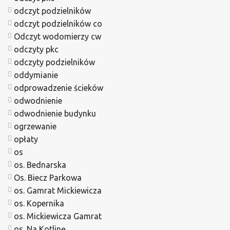
odczyt podzielników
odczyt podzielników co
Odczyt wodomierzy cw
odczyty pkc
odczyty podzielników
oddymianie
odprowadzenie ścieków
odwodnienie
odwodnienie budynku
ogrzewanie
opłaty
os
os. Bednarska
Os. Biecz Parkowa
os. Gamrat Mickiewicza
os. Kopernika
os. Mickiewicza Gamrat
os. Na Kotlinę