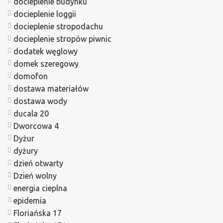
docieplenie budynku
docieplenie loggii
docieplenie stropodachu
docieplenie stropów piwnic
dodatek węglowy
domek szeregowy
domofon
dostawa materiałów
dostawa wody
ducala 20
Dworcowa 4
Dyżur
dyżury
dzień otwarty
Dzień wolny
energia cieplna
epidemia
Floriańska 17