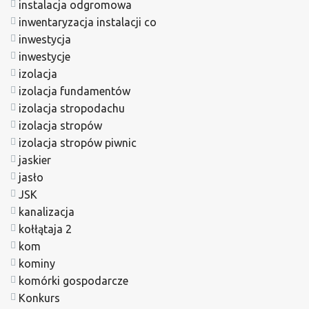
instalacja odgromowa
inwentaryzacja instalacji co
inwestycja
inwestycje
izolacja
izolacja fundamentów
izolacja stropodachu
izolacja stropów
izolacja stropów piwnic
jaskier
jasło
JSK
kanalizacja
kołłątaja 2
kom
kominy
komórki gospodarcze
Konkurs