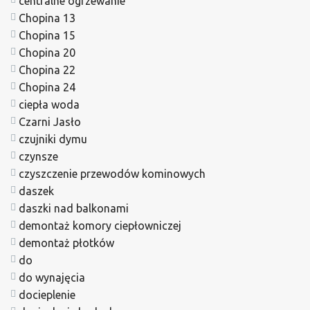
centralne ogrzewanie
Chopina 13
Chopina 15
Chopina 20
Chopina 22
Chopina 24
ciepła woda
Czarni Jasło
czujniki dymu
czynsze
czyszczenie przewodów kominowych
daszek
daszki nad balkonami
demontaż komory ciepłowniczej
demontaż płotków
do
do wynajęcia
docieplenie