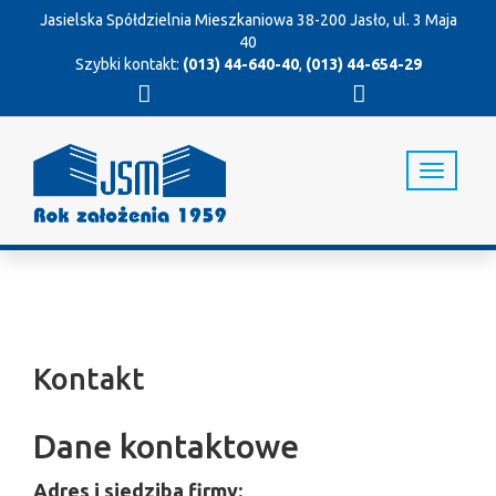
Jasielska Spółdzielnia Mieszkaniowa
38-200 Jasło, ul. 3 Maja
40
Szybki kontakt:
(013) 44-640-40
,
(013) 44-654-29
T
o
g
g
l
e
n
a
v
Kontakt
i
g
a
Dane kontaktowe
t
i
o
Adres i siedziba firmy: