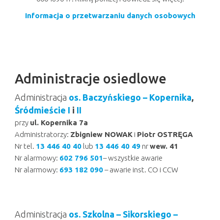
Informacja o przetwarzaniu danych osobowych
Administracje osiedlowe
Administracja
os. Baczyńskiego – Kopernika
,
Śródmieście I
i
II
przy
ul. Kopernika 7a
Administratorzy:
Zbigniew NOWAK
i
Piotr OSTRĘGA
Nr tel.
13 446 40 40
lub
13 446 40 49
nr
wew. 41
Nr alarmowy:
602 796 501
– wszystkie awarie
Nr alarmowy:
693 182 090
– awarie inst. CO i CCW
Administracja
os. Szkolna – Sikorskiego –