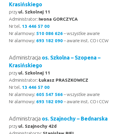
Krasińskiego
przy
ul. Szkolnej 11
Administrator:
Iwona GORCZYCA
Nr tel.
13 446 57 00
Nr alarmowy:
510 086 626
– wszystkie awarie
Nr alarmowy:
693 182 090
– awarie inst. CO i CCW
Administracja
os. Szkolna – Szopena –
Krasińskiego
przy
ul. Szkolnej 11
Administrator:
Łukasz PRASZKOWICZ
Nr tel.
13 446 57 00
Nr alarmowy:
605 547 566
– wszystkie awarie
Nr alarmowy:
693 182 090
– awarie inst. CO i CCW
Administracja
os. Szajnochy – Bednarska
przy
ul. Szajnochy 42d
Administratorzy:
Stanisław BIEL