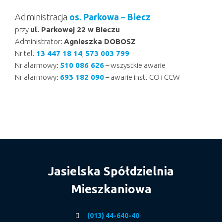
Administracja
os. Parkowa – Biecz
przy
ul. Parkowej 22 w Bieczu
Administrator:
Agnieszka DOBOSZ
Nr tel.
13 447 18 14
,
573 003 799
Nr alarmowy:
510 086 626
– wszystkie awarie
Nr alarmowy:
693 182 090
– awarie inst. CO i CCW
Jasielska Spółdzielnia
Mieszkaniowa
(013) 44-640-40