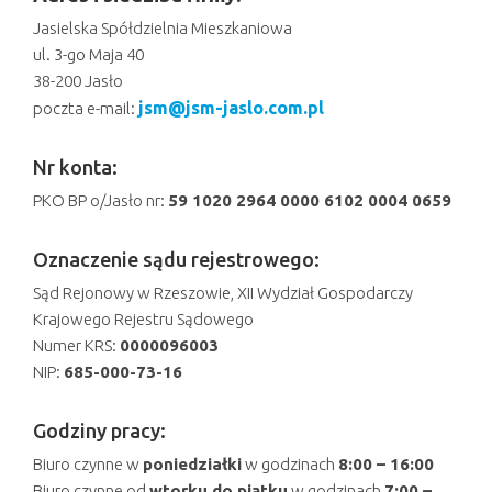
n
Jasielska Spółdzielnia Mieszkaniowa
ul. 3-go Maja 40
38-200 Jasło
jsm@jsm-jaslo.com.pl
poczta e-mail:
Nr konta:
PKO BP o/Jasło nr:
59 1020 2964 0000 6102 0004 0659
Oznaczenie sądu rejestrowego:
Sąd Rejonowy w Rzeszowie, XII Wydział Gospodarczy
Krajowego Rejestru Sądowego
Numer KRS:
0000096003
NIP:
685-000-73-16
Godziny pracy:
Biuro czynne w
poniedziałki
w godzinach
8:00 – 16:00
Biuro czynne od
wtorku do piątku
w godzinach
7:00 –