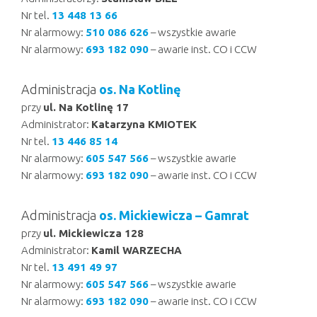
Nr tel.
13 448 13 66
Nr alarmowy:
510 086 626
– wszystkie awarie
Nr alarmowy:
693 182 090
– awarie inst. CO i CCW
Administracja
os. Na Kotlinę
przy
ul. Na Kotlinę 17
Administrator:
Katarzyna KMIOTEK
Nr tel.
13 446 85 14
Nr alarmowy:
605 547 566
– wszystkie awarie
Nr alarmowy:
693 182 090
– awarie inst. CO i CCW
Administracja
os. Mickiewicza – Gamrat
przy
ul. Mickiewicza 128
Administrator:
Kamil WARZECHA
Nr tel.
13 491 49 97
Nr alarmowy:
605 547 566
– wszystkie awarie
Nr alarmowy:
693 182 090
– awarie inst. CO i CCW