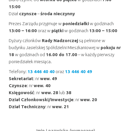
15:00
Dział
czynsze
–
środa nieczynny
Prezes Zarządu przyjmuje w
poniedziałki
w godzinach
13:00 – 16:00
oraz w
piątki
w godzinach
13:00 – 15:00
Dyżury członków
Rady Nadzorczej
są pełnione w
budynku Jasielskiej Spółdzielni Mieszkaniowej w
pokoju nr
18
w godzinach od
16.00 do 17.00
– w każdy pierwszy
poniedziałek miesiąca.
Telefony:
13 446 40 40
oraz
13 446 40 49
Sekretariat
: nr
wew. 49
Czynsze
: nr
wew. 40
Księgowość
: nr
wew. 28
lub
38
Dział Członkowski/Inwestycje
: nr
wew. 20
Dział Techniczny
: nr
wew. 21
Imię i nazwisko (wymagane)