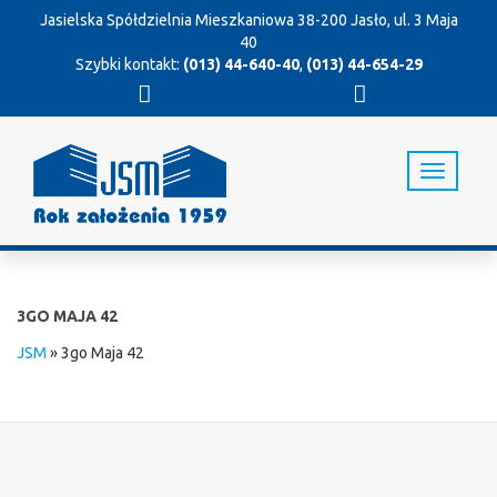
Jasielska Spółdzielnia Mieszkaniowa
38-200 Jasło, ul. 3 Maja
40
Szybki kontakt:
(013) 44-640-40
,
(013) 44-654-29
T
o
g
g
l
e
n
3GO MAJA 42
a
v
JSM
»
3go Maja 42
i
g
a
t
i
o