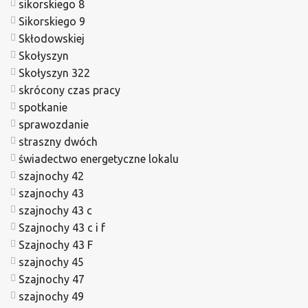
sikorskiego 8
Sikorskiego 9
Skłodowskiej
Skołyszyn
Skołyszyn 322
skrócony czas pracy
spotkanie
sprawozdanie
straszny dwóch
świadectwo energetyczne lokalu
szajnochy 42
szajnochy 43
szajnochy 43 c
Szajnochy 43 c i f
Szajnochy 43 F
szajnochy 45
Szajnochy 47
szajnochy 49