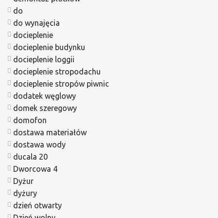
do
do wynajęcia
docieplenie
docieplenie budynku
docieplenie loggii
docieplenie stropodachu
docieplenie stropów piwnic
dodatek węglowy
domek szeregowy
domofon
dostawa materiałów
dostawa wody
ducala 20
Dworcowa 4
Dyżur
dyżury
dzień otwarty
Dzień wolny