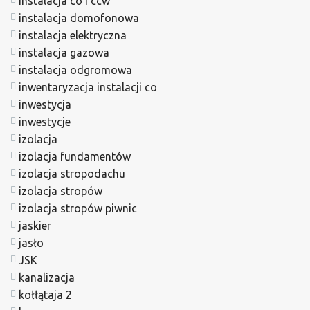
instalacja co i ccw
instalacja domofonowa
instalacja elektryczna
instalacja gazowa
instalacja odgromowa
inwentaryzacja instalacji co
inwestycja
inwestycje
izolacja
izolacja fundamentów
izolacja stropodachu
izolacja stropów
izolacja stropów piwnic
jaskier
jasło
JSK
kanalizacja
kołłątaja 2