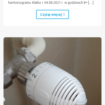
harmonogramu: Klatka I 04.08.2021 r. w godzinach 8ᵒᵒ […]
Czytaj więcej