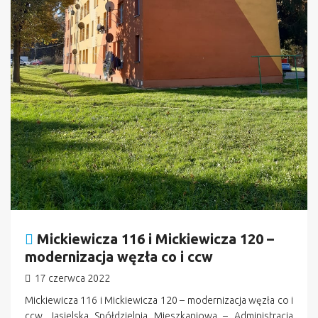
Mickiewicza 116 i Mickiewicza 120 –
modernizacja węzła co i ccw
17 czerwca 2022
Mickiewicza 116 i Mickiewicza 120 – modernizacja węzła co i
ccw Jasielska Spółdzielnia Mieszkaniowa – Administracja