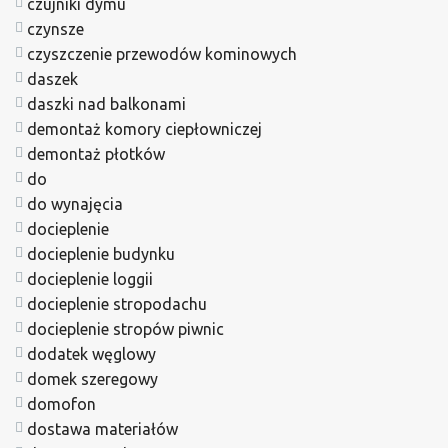
czujniki dymu
czynsze
czyszczenie przewodów kominowych
daszek
daszki nad balkonami
demontaż komory ciepłowniczej
demontaż płotków
do
do wynajęcia
docieplenie
docieplenie budynku
docieplenie loggii
docieplenie stropodachu
docieplenie stropów piwnic
dodatek węglowy
domek szeregowy
domofon
dostawa materiałów