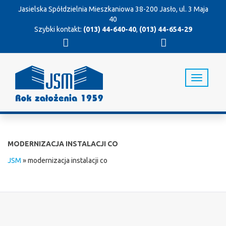
Jasielska Spółdzielnia Mieszkaniowa
38-200 Jasło, ul. 3 Maja
40
Szybki kontakt:
(013) 44-640-40
,
(013) 44-654-29
T
o
g
g
l
e
n
MODERNIZACJA INSTALACJI CO
a
v
JSM
»
modernizacja instalacji co
i
g
a
t
i
o