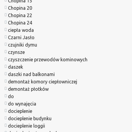
Chopina 15
Chopina 20
Chopina 22
Chopina 24
ciepła woda
Czarni Jasło
czujniki dymu
czynsze
czyszczenie przewodów kominowych
daszek
daszki nad balkonami
demontaż komory ciepłowniczej
demontaż płotków
do
do wynajęcia
docieplenie
docieplenie budynku
docieplenie loggii