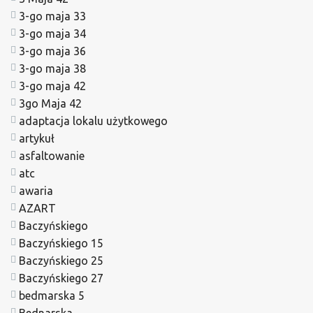
3-go maja 33
3-go maja 34
3-go maja 36
3-go maja 38
3-go maja 42
3go Maja 42
adaptacja lokalu użytkowego
artykuł
asfaltowanie
atc
awaria
AZART
Baczyńskiego
Baczyńskiego 15
Baczyńskiego 25
Baczyńskiego 27
bedmarska 5
Bednarska