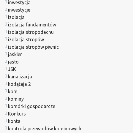
inwestycja
inwestycje
izolacja
izolacja fundamentów
izolacja stropodachu
izolacja stropów
izolacja stropów piwnic
jaskier
jasło
JSK
kanalizacja
kołłątaja 2
kom
kominy
komórki gospodarcze
Konkurs
konta
kontrola przewodów kominowych