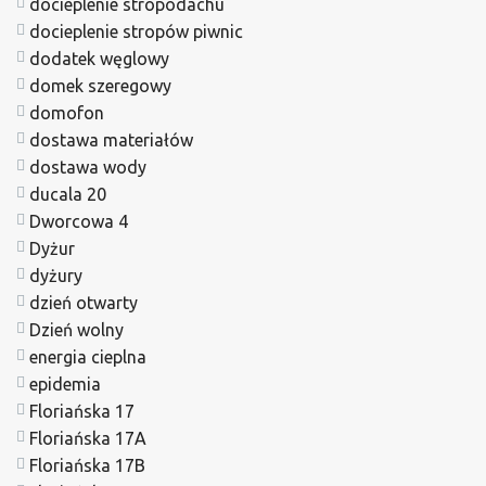
docieplenie stropodachu
docieplenie stropów piwnic
dodatek węglowy
domek szeregowy
domofon
dostawa materiałów
dostawa wody
ducala 20
Dworcowa 4
Dyżur
dyżury
dzień otwarty
Dzień wolny
energia cieplna
epidemia
Floriańska 17
Floriańska 17A
Floriańska 17B