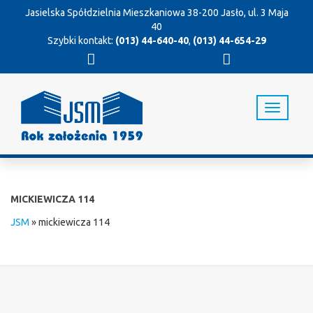
Jasielska Spółdzielnia Mieszkaniowa
38-200 Jasło, ul. 3 Maja
40
Szybki kontakt:
(013) 44-640-40
,
(013) 44-654-29
T
o
g
g
l
e
n
MICKIEWICZA 114
a
v
JSM
»
mickiewicza 114
i
g
a
t
i
o