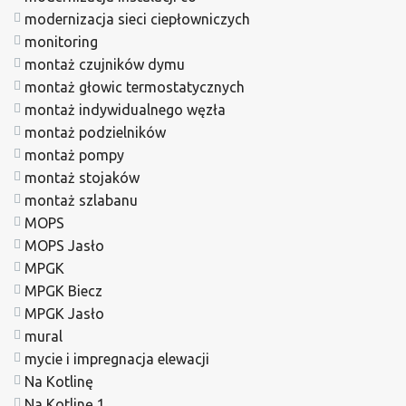
modernizacja sieci ciepłowniczych
monitoring
montaż czujników dymu
montaż głowic termostatycznych
montaż indywidualnego węzła
montaż podzielników
montaż pompy
montaż stojaków
montaż szlabanu
MOPS
MOPS Jasło
MPGK
MPGK Biecz
MPGK Jasło
mural
mycie i impregnacja elewacji
Na Kotlinę
Na Kotlinę 1