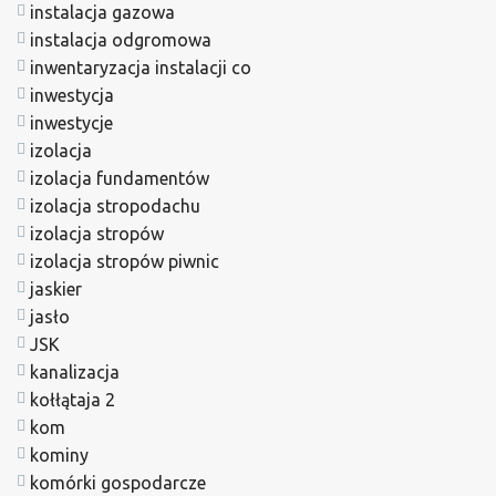
instalacja gazowa
instalacja odgromowa
inwentaryzacja instalacji co
inwestycja
inwestycje
izolacja
izolacja fundamentów
izolacja stropodachu
izolacja stropów
izolacja stropów piwnic
jaskier
jasło
JSK
kanalizacja
kołłątaja 2
kom
kominy
komórki gospodarcze