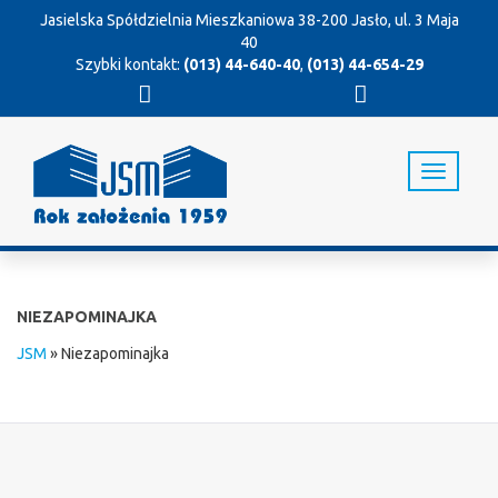
Jasielska Spółdzielnia Mieszkaniowa
38-200 Jasło, ul. 3 Maja
40
Szybki kontakt:
(013) 44-640-40
,
(013) 44-654-29
T
o
g
g
l
e
n
NIEZAPOMINAJKA
a
v
JSM
»
Niezapominajka
i
g
a
t
i
o