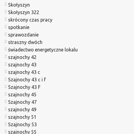
Skołyszyn
Skołyszyn 322
skrócony czas pracy
spotkanie
sprawozdanie
straszny dwóch
świadectwo energetyczne lokalu
szajnochy 42
szajnochy 43
szajnochy 43 c
Szajnochy 43 c i f
Szajnochy 43 F
szajnochy 45
Szajnochy 47
szajnochy 49
szajnochy 51
Szajnochy 53
szajnochy 55