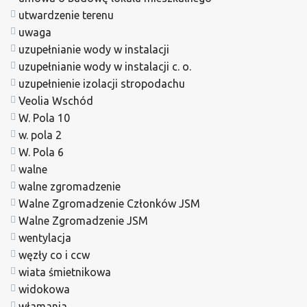
utwardzenie terenu
uwaga
uzupełnianie wody w instalacji
uzupełnianie wody w instalacji c. o.
uzupełnienie izolacji stropodachu
Veolia Wschód
W. Pola 10
w. pola 2
W. Pola 6
walne
walne zgromadzenie
Walne Zgromadzenie Członków JSM
Walne Zgromadzenie JSM
wentylacja
węzły co i ccw
wiata śmietnikowa
widokowa
włamania