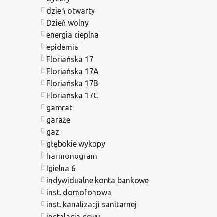
dzień otwarty
Dzień wolny
energia cieplna
epidemia
Floriańska 17
Floriańska 17A
Floriańska 17B
Floriańska 17C
gamrat
garaże
gaz
głębokie wykopy
harmonogram
Igielna 6
indywidualne konta bankowe
inst. domofonowa
inst. kanalizacji sanitarnej
instalacja ccwu