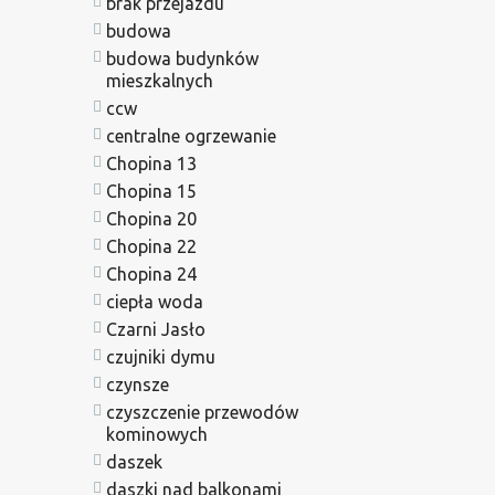
brak przejazdu
budowa
budowa budynków
mieszkalnych
ccw
centralne ogrzewanie
Chopina 13
Chopina 15
Chopina 20
Chopina 22
Chopina 24
ciepła woda
Czarni Jasło
czujniki dymu
czynsze
czyszczenie przewodów
kominowych
daszek
daszki nad balkonami