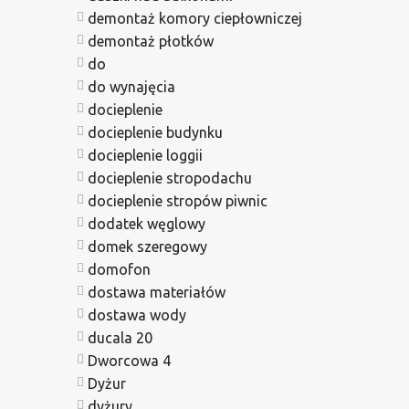
demontaż komory ciepłowniczej
demontaż płotków
do
do wynajęcia
docieplenie
docieplenie budynku
docieplenie loggii
docieplenie stropodachu
docieplenie stropów piwnic
dodatek węglowy
domek szeregowy
domofon
dostawa materiałów
dostawa wody
ducala 20
Dworcowa 4
Dyżur
dyżury