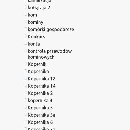
kanalizacja
kołłątaja 2
kom
kominy
komórki gospodarcze
Konkurs
konta
kontrola przewodów
kominowych
Kopernik
Kopernika
Kopernika 12
Kopernika 14
Kopernika 2
kopernika 4
Kopernika 5
Kopernika 5a
Kopernika 6
Kopernika 7a