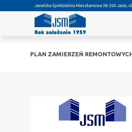
Jasielska Spółdzielnia Mieszkaniowa
38-200 Jasło, ul
PLAN ZAMIERZEŃ REMONTOWYCH