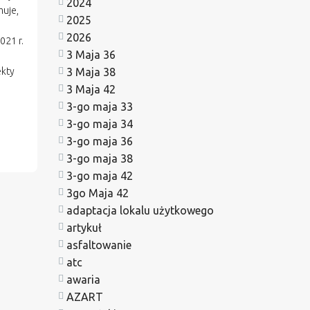
2024
muje,
2025
2026
21 r.
3 Maja 36
3 Maja 38
ekty
i
3 Maja 42
3-go maja 33
3-go maja 34
3-go maja 36
3-go maja 38
3-go maja 42
3go Maja 42
adaptacja lokalu użytkowego
artykuł
asfaltowanie
atc
awaria
AZART