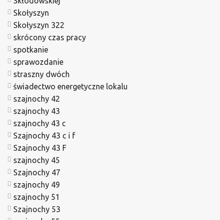
Skłodowskiej
Skołyszyn
Skołyszyn 322
skrócony czas pracy
spotkanie
sprawozdanie
straszny dwóch
świadectwo energetyczne lokalu
szajnochy 42
szajnochy 43
szajnochy 43 c
Szajnochy 43 c i f
Szajnochy 43 F
szajnochy 45
Szajnochy 47
szajnochy 49
szajnochy 51
Szajnochy 53