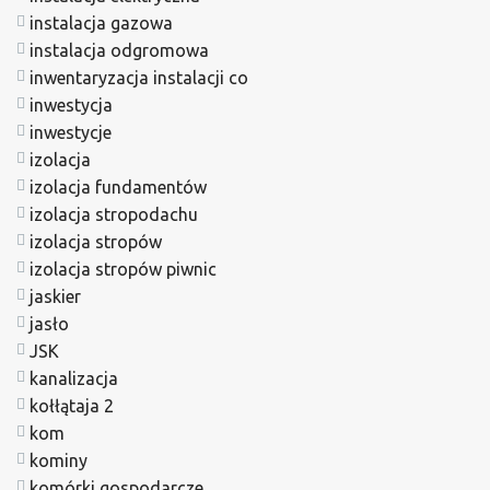
instalacja gazowa
instalacja odgromowa
inwentaryzacja instalacji co
inwestycja
inwestycje
izolacja
izolacja fundamentów
izolacja stropodachu
izolacja stropów
izolacja stropów piwnic
jaskier
jasło
JSK
kanalizacja
kołłątaja 2
kom
kominy
komórki gospodarcze