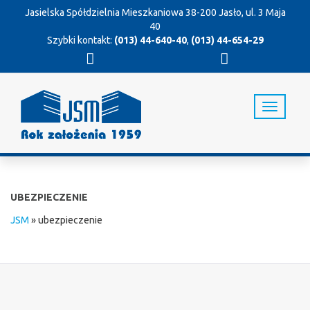
Jasielska Spółdzielnia Mieszkaniowa
38-200 Jasło, ul. 3 Maja
40
Szybki kontakt:
(013) 44-640-40
,
(013) 44-654-29
T
o
g
g
l
e
n
UBEZPIECZENIE
a
v
JSM
»
ubezpieczenie
i
g
a
t
i
o