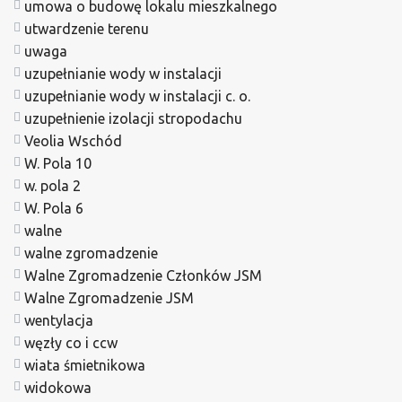
umowa o budowę lokalu mieszkalnego
utwardzenie terenu
uwaga
uzupełnianie wody w instalacji
uzupełnianie wody w instalacji c. o.
uzupełnienie izolacji stropodachu
Veolia Wschód
W. Pola 10
w. pola 2
W. Pola 6
walne
walne zgromadzenie
Walne Zgromadzenie Członków JSM
Walne Zgromadzenie JSM
wentylacja
węzły co i ccw
wiata śmietnikowa
widokowa