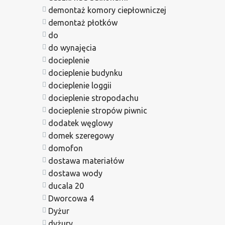
demontaż komory ciepłowniczej
demontaż płotków
do
do wynajęcia
docieplenie
docieplenie budynku
docieplenie loggii
docieplenie stropodachu
docieplenie stropów piwnic
dodatek węglowy
domek szeregowy
domofon
dostawa materiałów
dostawa wody
ducala 20
Dworcowa 4
Dyżur
dyżury