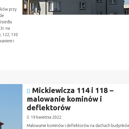
nków przy
śle
Osiedla
3r. na
, 122, 130
waniem i
Mickiewicza 114 i 118 –
malowanie kominów i
deflektorów
19 kwietnia 2022
Malowanie kominów i deflektorów na dachach budynków