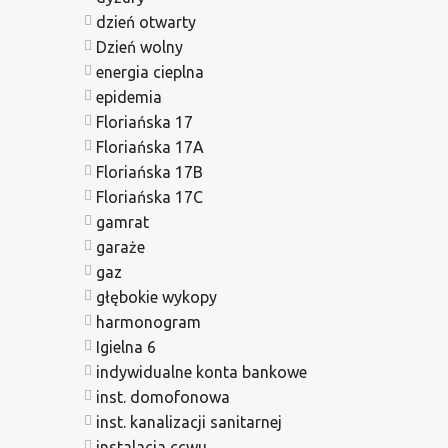
dzień otwarty
Dzień wolny
energia cieplna
epidemia
Floriańska 17
Floriańska 17A
Floriańska 17B
Floriańska 17C
gamrat
garaże
gaz
głębokie wykopy
harmonogram
Igielna 6
indywidualne konta bankowe
inst. domofonowa
inst. kanalizacji sanitarnej
instalacja ccwu