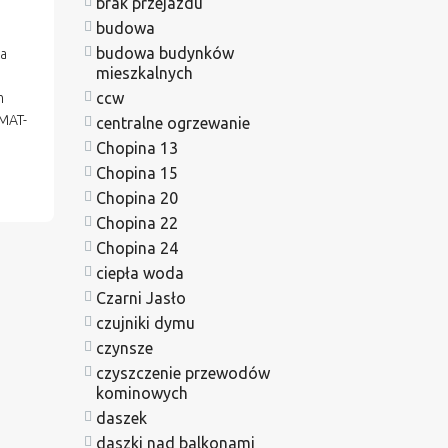
brak przejazdu
budowa
budowa budynków
na
mieszkalnych
ccw
m
MAT-
centralne ogrzewanie
Chopina 13
Chopina 15
Chopina 20
Chopina 22
Chopina 24
ciepła woda
Czarni Jasło
czujniki dymu
czynsze
czyszczenie przewodów
kominowych
daszek
daszki nad balkonami