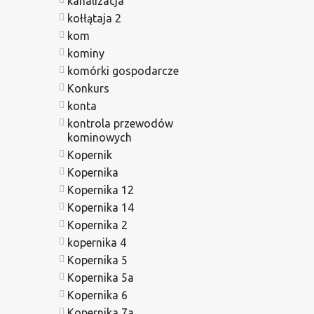
kanalizacja
kołłątaja 2
kom
kominy
komórki gospodarcze
Konkurs
konta
kontrola przewodów
kominowych
Kopernik
Kopernika
Kopernika 12
Kopernika 14
Kopernika 2
kopernika 4
Kopernika 5
Kopernika 5a
Kopernika 6
Kopernika 7a