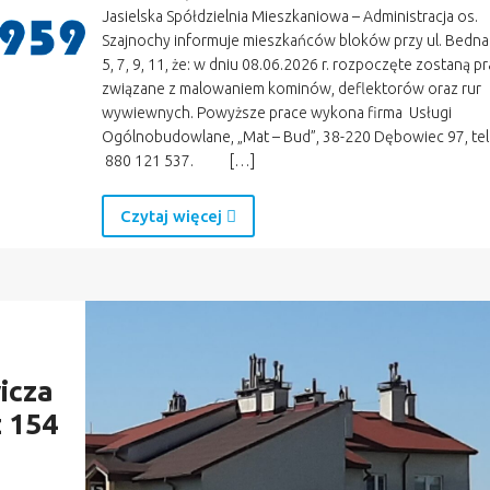
Jasielska Spółdzielnia Mieszkaniowa – Administracja os.
Szajnochy informuje mieszkańców bloków przy ul. Bedna
5, 7, 9, 11, że: w dniu 08.06.2026 r. rozpoczęte zostaną p
związane z malowaniem kominów, deflektorów oraz rur
wywiewnych. Powyższe prace wykona firma Usługi
Ogólnobudowlane, „Mat – Bud”, 38-220 Dębowiec 97, tel
880 121 537. […]
Czytaj więcej
icza
z 154