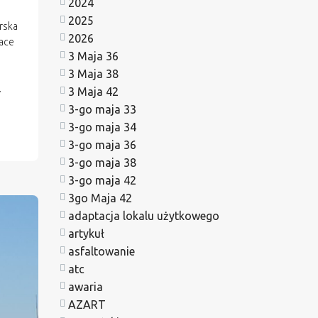
2024
2025
rska
2026
race
3 Maja 36
3 Maja 38
.
3 Maja 42
3-go maja 33
3-go maja 34
3-go maja 36
3-go maja 38
3-go maja 42
3go Maja 42
adaptacja lokalu użytkowego
artykuł
asfaltowanie
atc
awaria
AZART