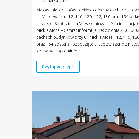
22 marca 2023
Malowanie kominów i deflektorów na dachach budy
ul. Mickiewicza 112, 116, 120, 122, 130 oraz 154 w Ja
Jasielska Spółdzielnia Mieszkaniowa – Administracja 
Mickiewicza – Gamrat informuje, że: od dnia 23.03.202
dachach budynków przy ul. Mickiewicza 112, 116, 120
oraz 154 zostaną rozpoczęte prace związane z malo
konserwacją kominów […]
Czytaj więcej