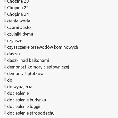
Chopina 20
Chopina 22
Chopina 24
ciepła woda
Czarni Jasło
czujniki dymu
czynsze
czyszczenie przewodów kominowych
daszek
daszki nad balkonami
demontaż komory ciepłowniczej
demontaż płotków
do
do wynajęcia
docieplenie
docieplenie budynku
docieplenie loggii
docieplenie stropodachu