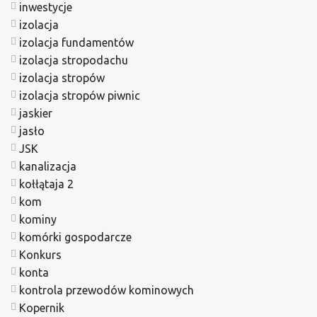
inwestycje
izolacja
izolacja fundamentów
izolacja stropodachu
izolacja stropów
izolacja stropów piwnic
jaskier
jasło
JSK
kanalizacja
kołłątaja 2
kom
kominy
komórki gospodarcze
Konkurs
konta
kontrola przewodów kominowych
Kopernik