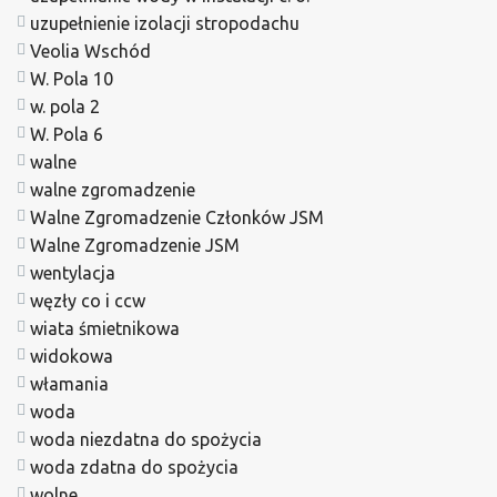
uzupełnienie izolacji stropodachu
Veolia Wschód
W. Pola 10
w. pola 2
W. Pola 6
walne
walne zgromadzenie
Walne Zgromadzenie Członków JSM
Walne Zgromadzenie JSM
wentylacja
węzły co i ccw
wiata śmietnikowa
widokowa
włamania
woda
woda niezdatna do spożycia
woda zdatna do spożycia
wolne