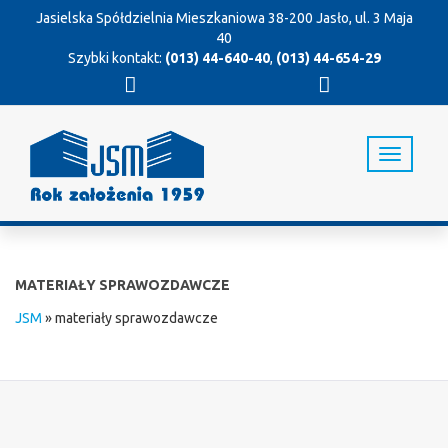
Jasielska Spółdzielnia Mieszkaniowa
38-200 Jasło, ul. 3 Maja
40
Szybki kontakt:
(013) 44-640-40
,
(013) 44-654-29
T
o
g
g
l
e
n
MATERIAŁY SPRAWOZDAWCZE
a
v
JSM
»
materiały sprawozdawcze
i
g
a
t
i
o