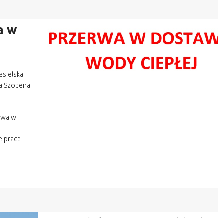
a w
asielska
na Szopena
.
erwa w
e prace