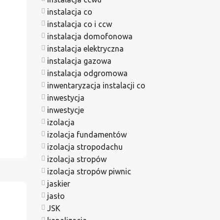
instalacja co
instalacja co i ccw
instalacja domofonowa
instalacja elektryczna
instalacja gazowa
instalacja odgromowa
inwentaryzacja instalacji co
inwestycja
inwestycje
izolacja
izolacja fundamentów
izolacja stropodachu
izolacja stropów
izolacja stropów piwnic
jaskier
jasło
JSK