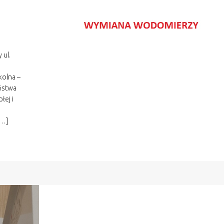
 ul.
kolna –
aństwa
łej i
[…]