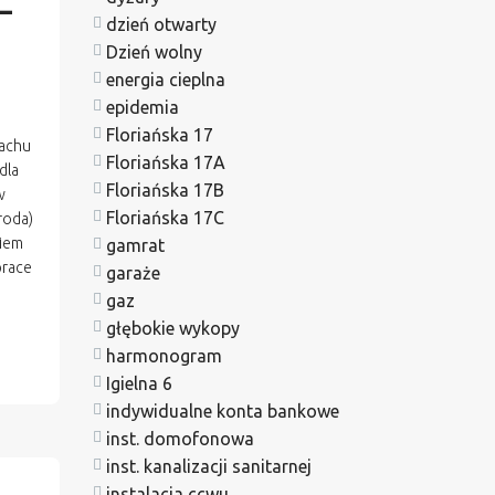
–
dzień otwarty
Dzień wolny
energia cieplna
epidemia
Floriańska 17
dachu
Floriańska 17A
dla
Floriańska 17B
ów
Floriańska 17C
roda)
niem
gamrat
prace
garaże
gaz
głębokie wykopy
harmonogram
Igielna 6
indywidualne konta bankowe
inst. domofonowa
inst. kanalizacji sanitarnej
instalacja ccwu