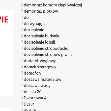
demontaż komory ciepłowniczej
demontaż płotków
do
do wynajęcia
docieplenie
docieplenie budynku
docieplenie loggii
docieplenie stropodachu
docieplenie stropów piwnic
dodatek węglowy
domek szeregowy
domofon
dostawa materiałów
dostawa wody
ducala 20
Dworcowa 4
Dyżur
dyżury