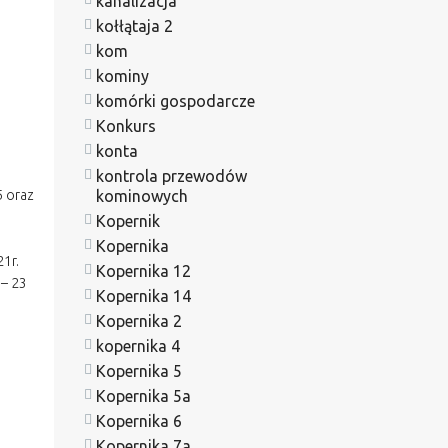
kanalizacja
kołłątaja 2
kom
kominy
komórki gospodarcze
Konkurs
konta
kontrola przewodów
kominowych
5 oraz
Kopernik
Kopernika
21r.
Kopernika 12
 – 23
Kopernika 14
Kopernika 2
kopernika 4
Kopernika 5
Kopernika 5a
Kopernika 6
Kopernika 7a