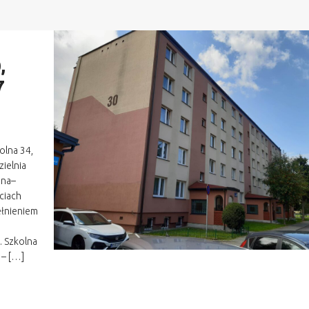
,
7
olna 34,
zielnia
ena–
ciach
ełnieniem
. Szkolna
 – […]