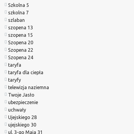
Szkolna 5
szkolna 7
szlaban
szopena 13
szopena 15
Szopena 20
Szopena 22
Szopena 24
taryfa
taryfa dla ciepła
taryfy
telewizja naziemna
Twoje Jasło
ubezpieczenie
uchwały
Ujejskiego 28
ujejskiego 30
ul. 3-go Maja 31