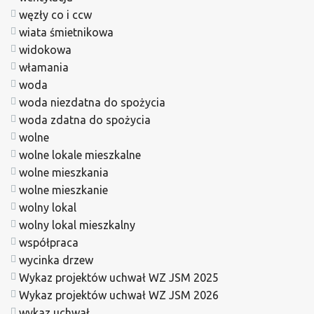
węzły co i ccw
wiata śmietnikowa
widokowa
włamania
woda
woda niezdatna do spożycia
woda zdatna do spożycia
wolne
wolne lokale mieszkalne
wolne mieszkania
wolne mieszkanie
wolny lokal
wolny lokal mieszkalny
współpraca
wycinka drzew
Wykaz projektów uchwał WZ JSM 2025
Wykaz projektów uchwał WZ JSM 2026
wykaz uchwał