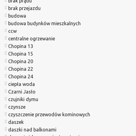
brak prądu
brak przejazdu
budowa
budowa budynków mieszkalnych
ccw
centralne ogrzewanie
Chopina 13
Chopina 15
Chopina 20
Chopina 22
Chopina 24
ciepła woda
Czarni Jasło
czujniki dymu
czynsze
czyszczenie przewodów kominowych
daszek
daszki nad balkonami