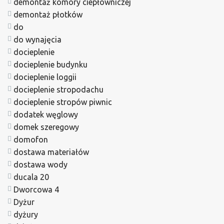
demontaż komory ciepłowniczej
demontaż płotków
do
do wynajęcia
docieplenie
docieplenie budynku
docieplenie loggii
docieplenie stropodachu
docieplenie stropów piwnic
dodatek węglowy
domek szeregowy
domofon
dostawa materiałów
dostawa wody
ducala 20
Dworcowa 4
Dyżur
dyżury