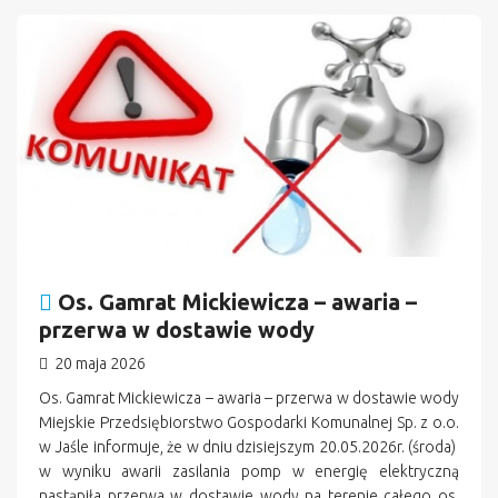
n
Os. Gamrat Mickiewicza – awaria –
przerwa w dostawie wody
20 maja 2026
Os. Gamrat Mickiewicza – awaria – przerwa w dostawie wody
Miejskie Przedsiębiorstwo Gospodarki Komunalnej Sp. z o.o.
w Jaśle informuje, że w dniu dzisiejszym 20.05.2026r. (środa)
w wyniku awarii zasilania pomp w energię elektryczną
nastąpiła przerwa w dostawie wody na terenie całego os.