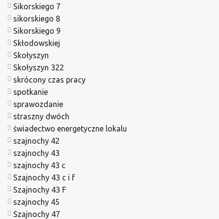
Sikorskiego 7
sikorskiego 8
Sikorskiego 9
Skłodowskiej
Skołyszyn
Skołyszyn 322
skrócony czas pracy
spotkanie
sprawozdanie
straszny dwóch
świadectwo energetyczne lokalu
szajnochy 42
szajnochy 43
szajnochy 43 c
Szajnochy 43 c i f
Szajnochy 43 F
szajnochy 45
Szajnochy 47