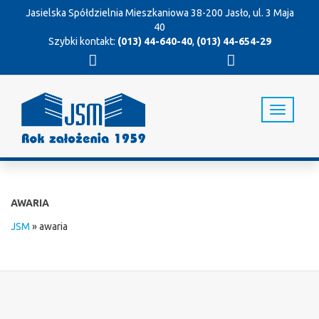
Jasielska Spółdzielnia Mieszkaniowa
38-200 Jasło, ul. 3 Maja
40
Szybki kontakt:
(013) 44-640-40
,
(013) 44-654-29
T
o
g
g
l
e
n
AWARIA
a
v
JSM
»
awaria
i
g
a
t
i
o