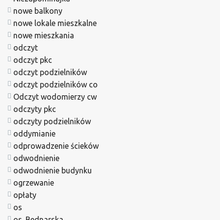
nowe balkony
nowe lokale mieszkalne
nowe mieszkania
odczyt
odczyt pkc
odczyt podzielników
odczyt podzielników co
Odczyt wodomierzy cw
odczyty pkc
odczyty podzielników
oddymianie
odprowadzenie ścieków
odwodnienie
odwodnienie budynku
ogrzewanie
opłaty
os
os. Bednarska