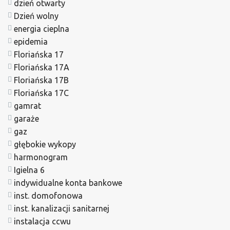
dzień otwarty
Dzień wolny
energia cieplna
epidemia
Floriańska 17
Floriańska 17A
Floriańska 17B
Floriańska 17C
gamrat
garaże
gaz
głębokie wykopy
harmonogram
Igielna 6
indywidualne konta bankowe
inst. domofonowa
inst. kanalizacji sanitarnej
instalacja ccwu