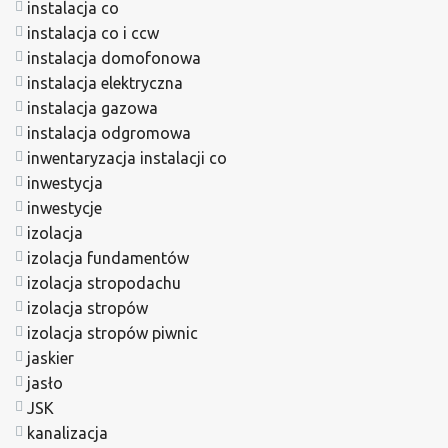
instalacja co
instalacja co i ccw
instalacja domofonowa
instalacja elektryczna
instalacja gazowa
instalacja odgromowa
inwentaryzacja instalacji co
inwestycja
inwestycje
izolacja
izolacja fundamentów
izolacja stropodachu
izolacja stropów
izolacja stropów piwnic
jaskier
jasło
JSK
kanalizacja