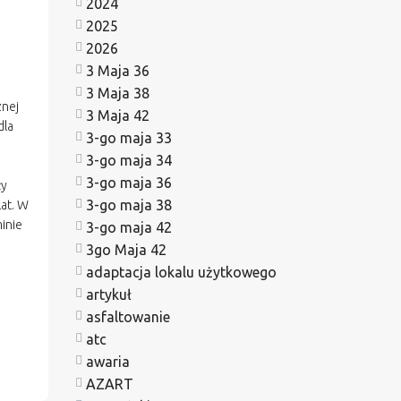
2024
2025
2026
3 Maja 36
3 Maja 38
znej
3 Maja 42
dla
3-go maja 33
3-go maja 34
3-go maja 36
ży
3-go maja 38
at. W
inie
3-go maja 42
3go Maja 42
adaptacja lokalu użytkowego
artykuł
asfaltowanie
atc
awaria
AZART