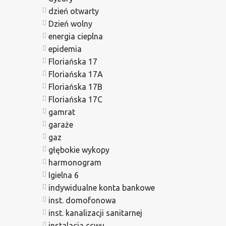
dzień otwarty
Dzień wolny
energia cieplna
epidemia
Floriańska 17
Floriańska 17A
Floriańska 17B
Floriańska 17C
gamrat
garaże
gaz
głębokie wykopy
harmonogram
Igielna 6
indywidualne konta bankowe
inst. domofonowa
inst. kanalizacji sanitarnej
instalacja ccwu