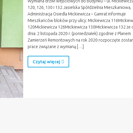
Wymiana drzwi wejściowych do budynku – ul. Mickiewicza
120, 126, 130 i 132 Jasielska Spółdzielnia Mieszkaniowa,
Administracja Osiedla Mickiewicza – Gamrat informuje
Mieszkańców bloków przy ulicy: Mickiewicza 116Mickiew
120Mickiewicza 126Mickiewicza 130Mickiewicza 132 że 
dnia: 2 listopada 2020 r. (poniedziałek) zgodnie z Planem
Zamierzeń Remontowych na rok 2020 rozpoczęte zosta
prace związane z wymianą […]
Czytaj więcej