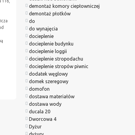
 116,
demontaż komory ciepłowniczej
demontaż płotków
icza
do
od
do wynajęcia
docieplenie
ną
docieplenie budynku
docieplenie loggii
docieplenie stropodachu
docieplenie stropów piwnic
dodatek węglowy
domek szeregowy
domofon
dostawa materiałów
dostawa wody
ducala 20
Dworcowa 4
Dyżur
dyżury