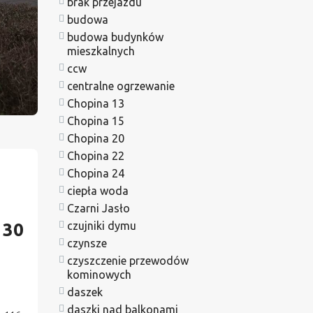
brak przejazdu
budowa
budowa budynków
mieszkalnych
ccw
centralne ogrzewanie
Chopina 13
Chopina 15
Chopina 20
Chopina 22
Chopina 24
ciepła woda
Czarni Jasło
130
czujniki dymu
czynsze
czyszczenie przewodów
kominowych
daszek
daszki nad balkonami