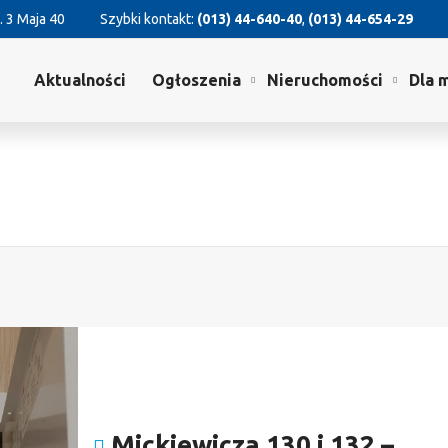
. 3 Maja 40
Szybki kontakt:
(013) 44-640-40
,
(013) 44-654-29
Aktualności
Ogłoszenia
Nieruchomości
Dla 
Mickiewicza 130 i 132 –