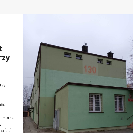
t
rzy
rzy
ia:
ie prac
y
na […]