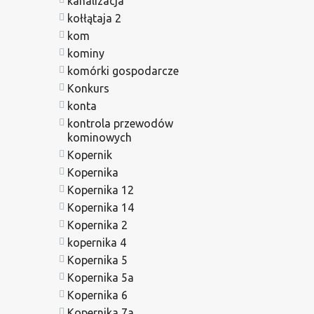
kanalizacja
kołłątaja 2
kom
kominy
komórki gospodarcze
Konkurs
konta
kontrola przewodów
kominowych
Kopernik
Kopernika
Kopernika 12
Kopernika 14
Kopernika 2
kopernika 4
Kopernika 5
Kopernika 5a
Kopernika 6
Kopernika 7a