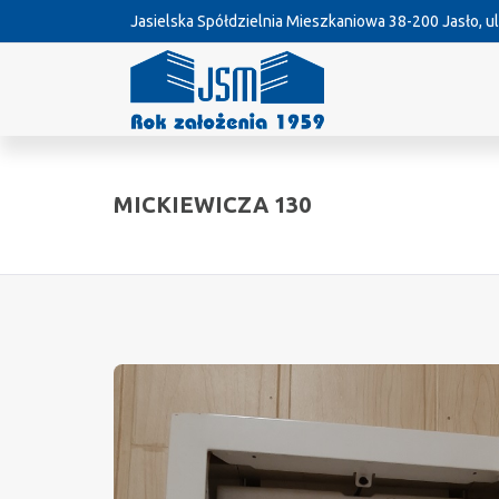
Jasielska Spółdzielnia Mieszkaniowa
38-200 Jasło, ul
MICKIEWICZA 130