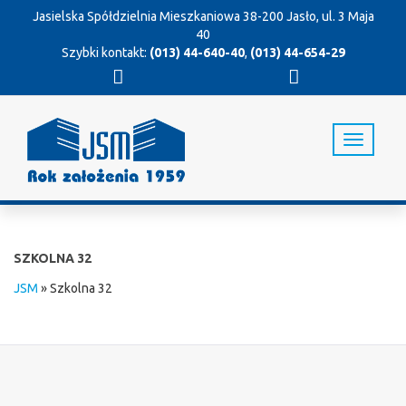
Jasielska Spółdzielnia Mieszkaniowa
38-200 Jasło, ul. 3 Maja
40
Szybki kontakt:
(013) 44-640-40
,
(013) 44-654-29
T
o
g
g
l
e
n
SZKOLNA 32
a
v
JSM
»
Szkolna 32
i
g
a
t
i
o