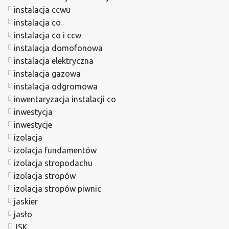
instalacja ccwu
instalacja co
instalacja co i ccw
instalacja domofonowa
instalacja elektryczna
instalacja gazowa
instalacja odgromowa
inwentaryzacja instalacji co
inwestycja
inwestycje
izolacja
izolacja fundamentów
izolacja stropodachu
izolacja stropów
izolacja stropów piwnic
jaskier
jasło
JSK