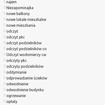
najem
Niezapominajka
nowe balkony
nowe lokale mieszkalne
nowe mieszkania
odczyt
odczyt pkc
odczyt podzielników
odczyt podzielników co
Odczyt wodomierzy cw
odczyty pkc
odczyty podzielników
oddymianie
odprowadzenie ścieków
odwodnienie
odwodnienie budynku
ogrzewanie
opłaty