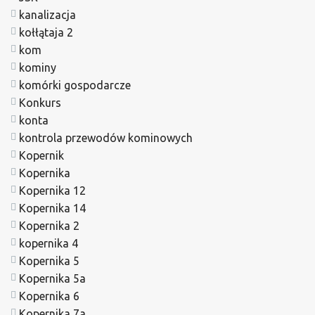
kanalizacja
kołłątaja 2
kom
kominy
komórki gospodarcze
Konkurs
konta
kontrola przewodów kominowych
Kopernik
Kopernika
Kopernika 12
Kopernika 14
Kopernika 2
kopernika 4
Kopernika 5
Kopernika 5a
Kopernika 6
Kopernika 7a