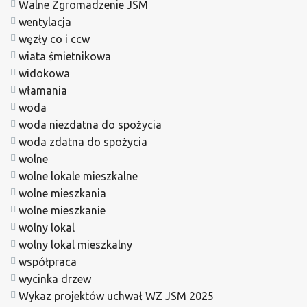
Walne Zgromadzenie JSM
wentylacja
węzły co i ccw
wiata śmietnikowa
widokowa
włamania
woda
woda niezdatna do spożycia
woda zdatna do spożycia
wolne
wolne lokale mieszkalne
wolne mieszkania
wolne mieszkanie
wolny lokal
wolny lokal mieszkalny
współpraca
wycinka drzew
Wykaz projektów uchwał WZ JSM 2025