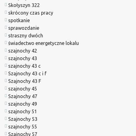
Skołyszyn 322
skrócony czas pracy
spotkanie
sprawozdanie
straszny dwóch
świadectwo energetyczne lokalu
szajnochy 42
szajnochy 43
szajnochy 43 c
Szajnochy 43 c i f
Szajnochy 43 F
szajnochy 45
Szajnochy 47
szajnochy 49
szajnochy 51
Szajnochy 53
szajnochy 55
Szajnochy 57