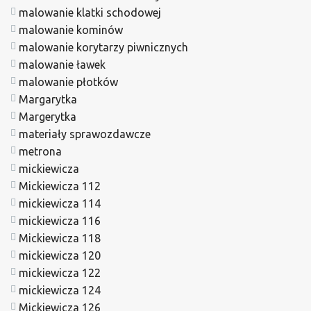
malowanie klatki schodowej
malowanie kominów
malowanie korytarzy piwnicznych
malowanie ławek
malowanie płotków
Margarytka
Margerytka
materiały sprawozdawcze
metrona
mickiewicza
Mickiewicza 112
mickiewicza 114
mickiewicza 116
Mickiewicza 118
mickiewicza 120
mickiewicza 122
mickiewicza 124
Mickiewicza 126