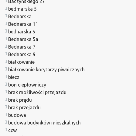
Baczyńskiego 27
bedmarska 5
Bednarska
Bednarska 11
bednarska 5
Bednarska 5a
Bednarska 7
Bednarska 9
białkowanie
białkowanie korytarzy piwnicznych
biecz
bon ciepłowniczy
brak możliwości przejazdu
brak prądu
brak przejazdu
budowa
budowa budynków mieszkalnych
ccw