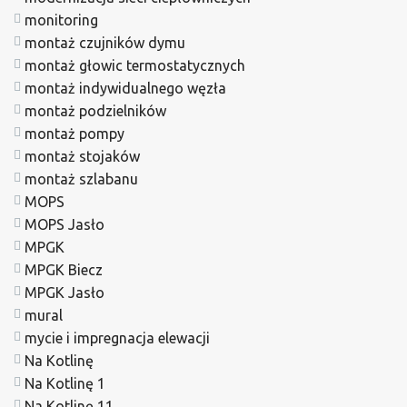
monitoring
montaż czujników dymu
montaż głowic termostatycznych
montaż indywidualnego węzła
montaż podzielników
montaż pompy
montaż stojaków
montaż szlabanu
MOPS
MOPS Jasło
MPGK
MPGK Biecz
MPGK Jasło
mural
mycie i impregnacja elewacji
Na Kotlinę
Na Kotlinę 1
Na Kotlinę 11