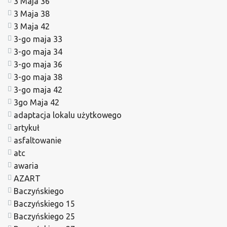
3 Maja 36
3 Maja 38
3 Maja 42
3-go maja 33
3-go maja 34
3-go maja 36
3-go maja 38
3-go maja 42
3go Maja 42
adaptacja lokalu użytkowego
artykuł
asfaltowanie
atc
awaria
AZART
Baczyńskiego
Baczyńskiego 15
Baczyńskiego 25