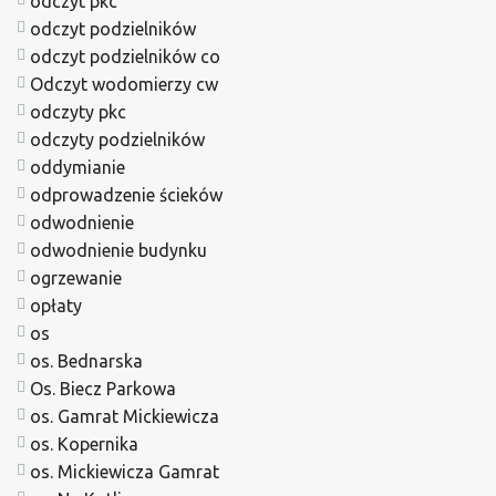
odczyt pkc
odczyt podzielników
odczyt podzielników co
Odczyt wodomierzy cw
odczyty pkc
odczyty podzielników
oddymianie
odprowadzenie ścieków
odwodnienie
odwodnienie budynku
ogrzewanie
opłaty
os
os. Bednarska
Os. Biecz Parkowa
os. Gamrat Mickiewicza
os. Kopernika
os. Mickiewicza Gamrat