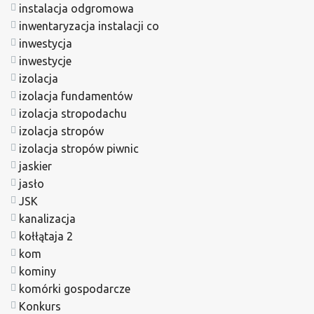
instalacja odgromowa
inwentaryzacja instalacji co
inwestycja
inwestycje
izolacja
izolacja fundamentów
izolacja stropodachu
izolacja stropów
izolacja stropów piwnic
jaskier
jasło
JSK
kanalizacja
kołłątaja 2
kom
kominy
komórki gospodarcze
Konkurs