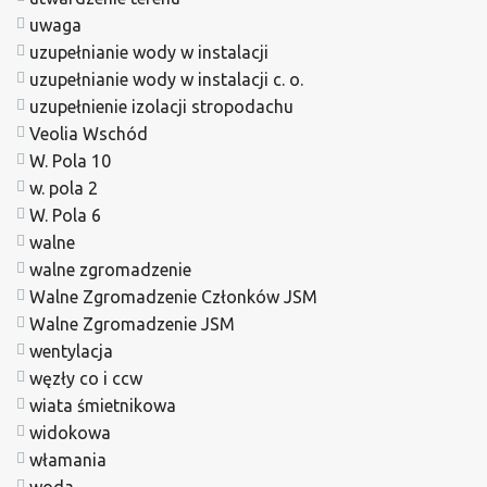
uwaga
uzupełnianie wody w instalacji
uzupełnianie wody w instalacji c. o.
uzupełnienie izolacji stropodachu
Veolia Wschód
W. Pola 10
w. pola 2
W. Pola 6
walne
walne zgromadzenie
Walne Zgromadzenie Członków JSM
Walne Zgromadzenie JSM
wentylacja
węzły co i ccw
wiata śmietnikowa
widokowa
włamania
woda