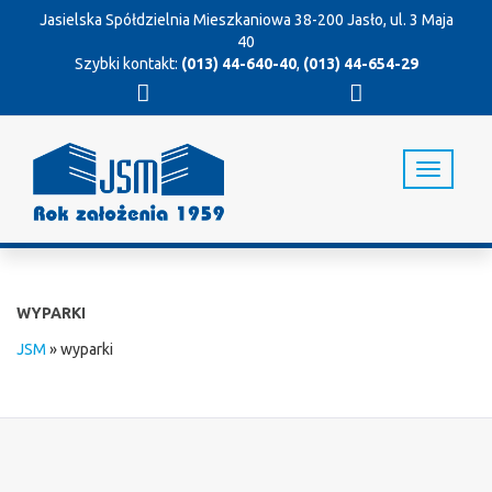
Jasielska Spółdzielnia Mieszkaniowa
38-200 Jasło, ul. 3 Maja
40
Szybki kontakt:
(013) 44-640-40
,
(013) 44-654-29
T
o
g
g
l
e
n
WYPARKI
a
v
JSM
»
wyparki
i
g
a
t
i
o