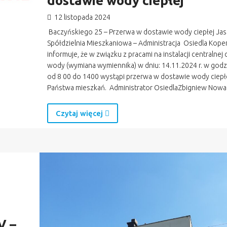
dostawie wody ciepłej
12 listopada 2024
Baczyńskiego 25 – Przerwa w dostawie wody ciepłej Jas
Spółdzielnia Mieszkaniowa – Administracja Osiedla Kope
informuje, że w związku z pracami na instalacji centralnej 
wody (wymiana wymiennika) w dniu: 14.11.2024 r. w god
od 8 00 do 1400 wystąpi przerwa w dostawie wody ciepł
Państwa mieszkań. Administrator OsiedlaZbigniew Nowa
Czytaj więcej
V –