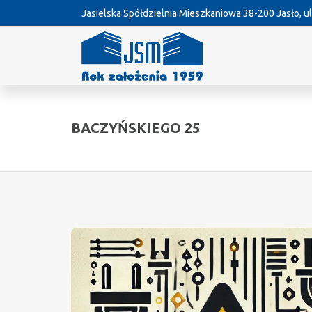
Jasielska Spółdzielnia Mieszkaniowa
38-200 Jasło, ul
BACZYŃSKIEGO 25