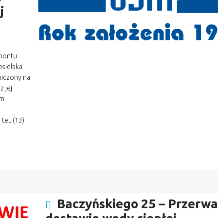
j
montu
asielska
niczony na
 jej
ym
tel. (13)
Baczyńskiego 25 – Przerwa