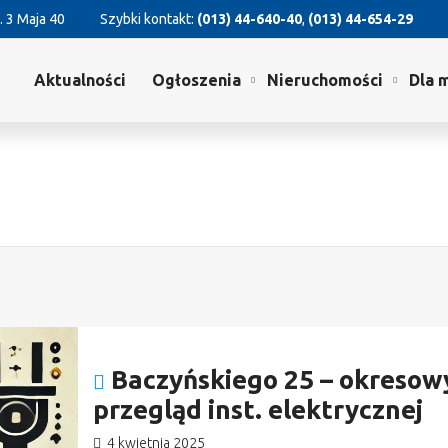
. 3 Maja 40
Szybki kontakt:
(013) 44-640-40
,
(013) 44-654-29
Aktualności
Ogłoszenia
Nieruchomości
Dla 
Baczyńskiego 25 – okresow
przegląd inst. elektrycznej
4 kwietnia 2025