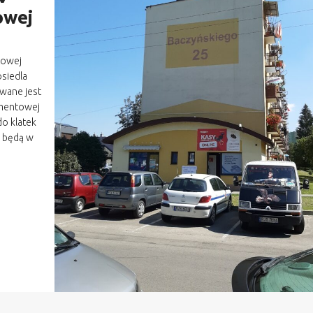
owej
ntowej
osiedla
owane jest
amentowej
do klatek
 będą w