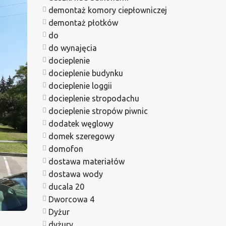
demontaż komory ciepłowniczej
demontaż płotków
do
do wynajęcia
docieplenie
docieplenie budynku
docieplenie loggii
docieplenie stropodachu
docieplenie stropów piwnic
dodatek węglowy
domek szeregowy
domofon
dostawa materiałów
dostawa wody
ducala 20
Dworcowa 4
Dyżur
dyżury