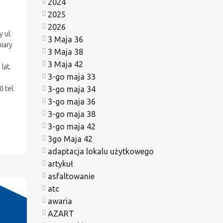
2024
2025
2026
 ul.
3 Maja 36
iary
3 Maja 38
3 Maja 42
lat.
3-go maja 33
 tel.
3-go maja 34
3-go maja 36
3-go maja 38
3-go maja 42
3go Maja 42
adaptacja lokalu użytkowego
artykuł
asfaltowanie
atc
awaria
AZART