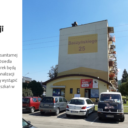
i
sanitarnej
Osiedla
torek będą
alizacji
 wystąpić
eszkań w