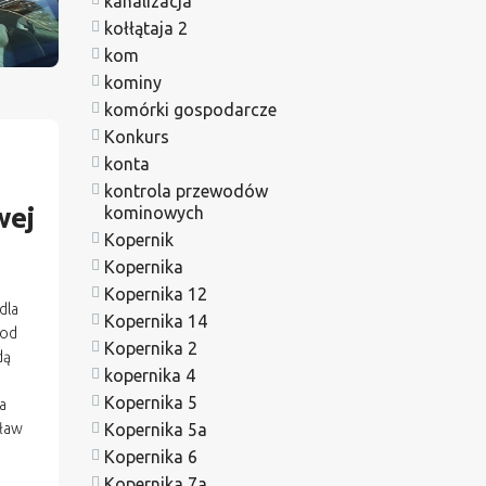
kanalizacja
kołłątaja 2
kom
kominy
komórki gospodarcze
Konkurs
konta
kontrola przewodów
wej
kominowych
Kopernik
Kopernika
Kopernika 12
dla
Kopernika 14
 od
Kopernika 2
dą
kopernika 4
Kopernika 5
a
sław
Kopernika 5a
Kopernika 6
Kopernika 7a