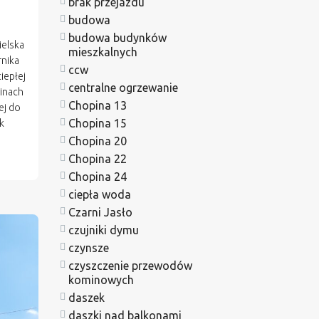
brak przejazdu
budowa
budowa budynków
ielska
mieszkalnych
rnika
ccw
ciepłej
centralne ogrzewanie
zinach
Chopina 13
ej do
Chopina 15
k
Chopina 20
Chopina 22
Chopina 24
ciepła woda
Czarni Jasło
czujniki dymu
czynsze
czyszczenie przewodów
kominowych
daszek
daszki nad balkonami