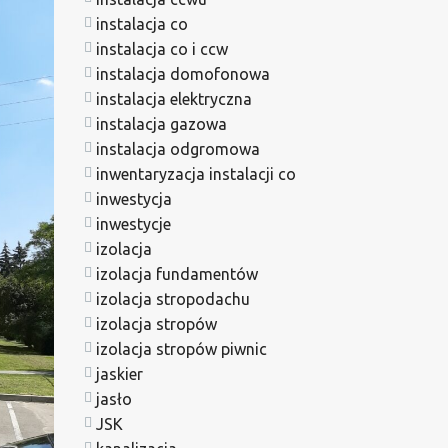
instalacja co
instalacja co i ccw
instalacja domofonowa
instalacja elektryczna
instalacja gazowa
instalacja odgromowa
inwentaryzacja instalacji co
inwestycja
inwestycje
izolacja
izolacja fundamentów
izolacja stropodachu
izolacja stropów
izolacja stropów piwnic
jaskier
jasło
JSK