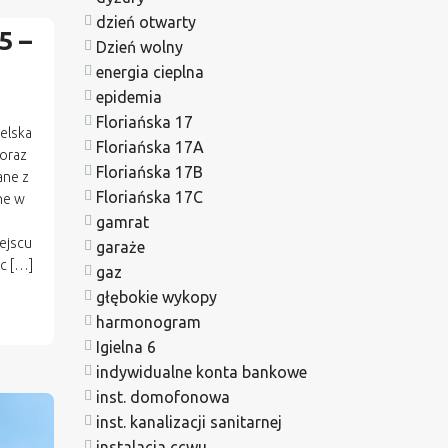
dzień otwarty
5 –
Dzień wolny
energia cieplna
epidemia
Floriańska 17
elska
Floriańska 17A
 oraz
Floriańska 17B
ane z
Floriańska 17C
ne w
gamrat
ejscu
garaże
c […]
gaz
głębokie wykopy
harmonogram
Igielna 6
indywidualne konta bankowe
inst. domofonowa
inst. kanalizacji sanitarnej
instalacja ccwu