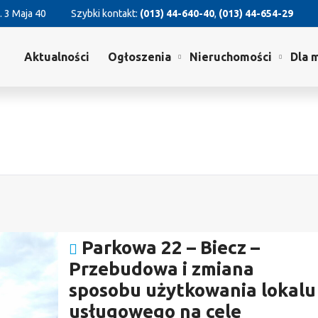
. 3 Maja 40
Szybki kontakt:
(013) 44-640-40
,
(013) 44-654-29
Aktualności
Ogłoszenia
Nieruchomości
Dla 
Parkowa 22 – Biecz –
Przebudowa i zmiana
sposobu użytkowania lokalu
usługowego na cele