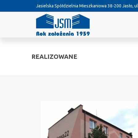
Jasielska Spółdzielnia Mieszkaniowa
38-200 Jasło, ul
REALIZOWANE