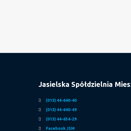
Jasielska Spółdzielnia Mie
(013) 44-640-40
(013) 44-640-49
(013) 44-654-29
Facebook JSM