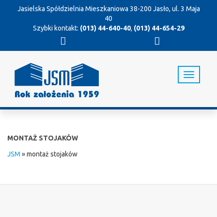
Jasielska Spółdzielnia Mieszkaniowa
38-200 Jasło, ul. 3 Maja
40
Szybki kontakt:
(013) 44-640-40
,
(013) 44-654-29
T
o
g
g
l
e
n
MONTAŻ STOJAKÓW
a
v
JSM
»
montaż stojaków
i
g
a
t
i
o