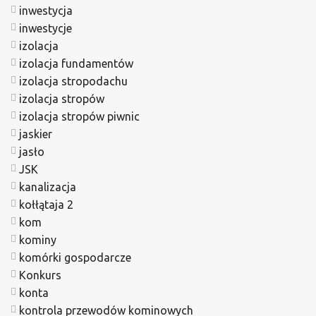
inwestycja
inwestycje
izolacja
izolacja fundamentów
izolacja stropodachu
izolacja stropów
izolacja stropów piwnic
jaskier
jasło
JSK
kanalizacja
kołłątaja 2
kom
kominy
komórki gospodarcze
Konkurs
konta
kontrola przewodów kominowych