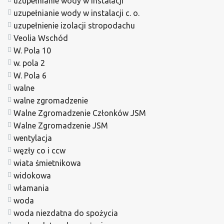
uzupełnianie wody w instalacji
uzupełnianie wody w instalacji c. o.
uzupełnienie izolacji stropodachu
Veolia Wschód
W. Pola 10
w. pola 2
W. Pola 6
walne
walne zgromadzenie
Walne Zgromadzenie Członków JSM
Walne Zgromadzenie JSM
wentylacja
węzły co i ccw
wiata śmietnikowa
widokowa
włamania
woda
woda niezdatna do spożycia