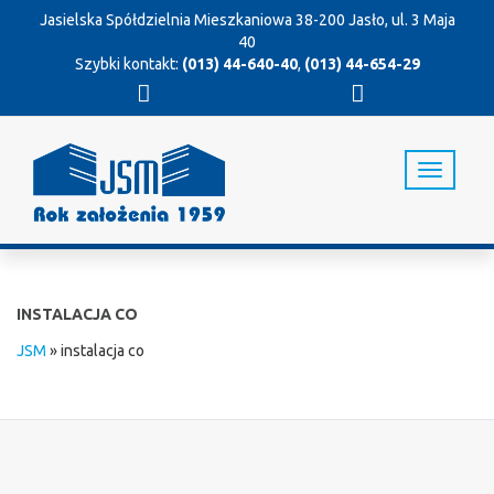
Jasielska Spółdzielnia Mieszkaniowa
38-200 Jasło, ul. 3 Maja
40
Szybki kontakt:
(013) 44-640-40
,
(013) 44-654-29
T
o
g
g
l
e
n
INSTALACJA CO
a
v
JSM
»
instalacja co
i
g
a
t
i
o