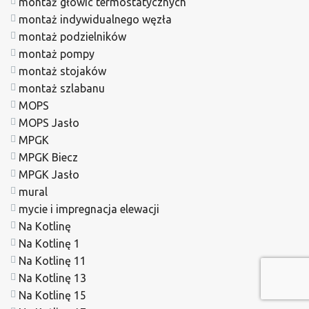
montaż głowic termostatycznych
montaż indywidualnego węzła
montaż podzielników
montaż pompy
montaż stojaków
montaż szlabanu
MOPS
MOPS Jasło
MPGK
MPGK Biecz
MPGK Jasło
mural
mycie i impregnacja elewacji
Na Kotlinę
Na Kotlinę 1
Na Kotlinę 11
Na Kotlinę 13
Na Kotlinę 15