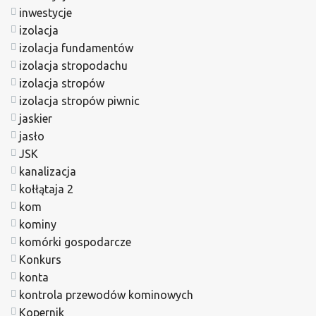
inwestycje
izolacja
izolacja fundamentów
izolacja stropodachu
izolacja stropów
izolacja stropów piwnic
jaskier
jasło
JSK
kanalizacja
kołłątaja 2
kom
kominy
komórki gospodarcze
Konkurs
konta
kontrola przewodów kominowych
Kopernik