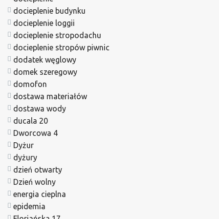
docieplenie budynku
docieplenie loggii
docieplenie stropodachu
docieplenie stropów piwnic
dodatek węglowy
domek szeregowy
domofon
dostawa materiałów
dostawa wody
ducala 20
Dworcowa 4
Dyżur
dyżury
dzień otwarty
Dzień wolny
energia cieplna
epidemia
Floriańska 17