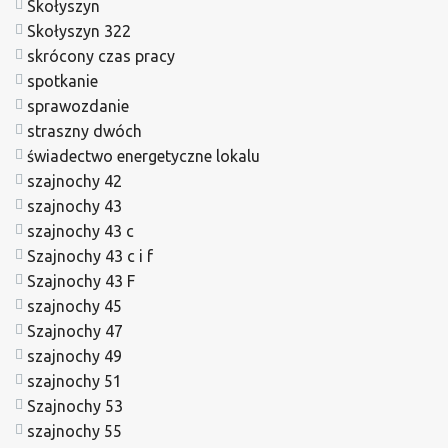
Skołyszyn
Skołyszyn 322
skrócony czas pracy
spotkanie
sprawozdanie
straszny dwóch
świadectwo energetyczne lokalu
szajnochy 42
szajnochy 43
szajnochy 43 c
Szajnochy 43 c i f
Szajnochy 43 F
szajnochy 45
Szajnochy 47
szajnochy 49
szajnochy 51
Szajnochy 53
szajnochy 55