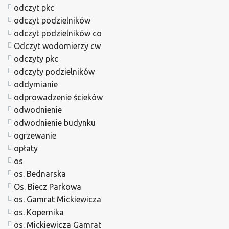
odczyt pkc
odczyt podzielników
odczyt podzielników co
Odczyt wodomierzy cw
odczyty pkc
odczyty podzielników
oddymianie
odprowadzenie ścieków
odwodnienie
odwodnienie budynku
ogrzewanie
opłaty
os
os. Bednarska
Os. Biecz Parkowa
os. Gamrat Mickiewicza
os. Kopernika
os. Mickiewicza Gamrat