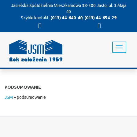
Jasielska Spółdzielnia Mieszkaniowa
38-200 Jasło, ul. 3 Maja
40
Szybki kontakt:
(013) 44-640-40
,
(013) 44-654-29
T
o
g
g
l
e
n
PODSUMOWANIE
a
v
JSM
»
podsumowanie
i
g
a
t
i
o