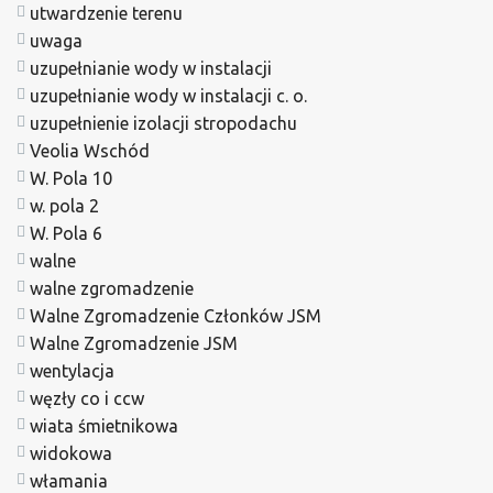
utwardzenie terenu
uwaga
uzupełnianie wody w instalacji
uzupełnianie wody w instalacji c. o.
uzupełnienie izolacji stropodachu
Veolia Wschód
W. Pola 10
w. pola 2
W. Pola 6
walne
walne zgromadzenie
Walne Zgromadzenie Członków JSM
Walne Zgromadzenie JSM
wentylacja
węzły co i ccw
wiata śmietnikowa
widokowa
włamania