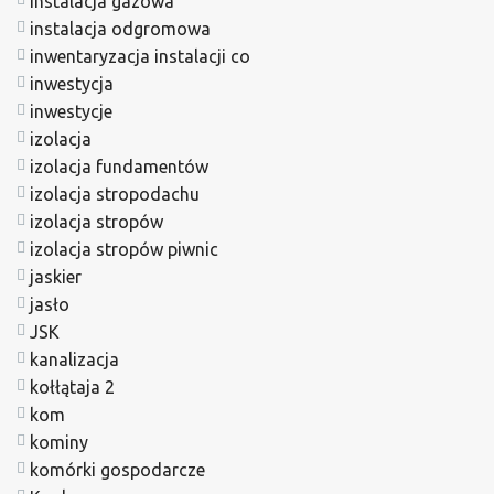
instalacja gazowa
instalacja odgromowa
inwentaryzacja instalacji co
inwestycja
inwestycje
izolacja
izolacja fundamentów
izolacja stropodachu
izolacja stropów
izolacja stropów piwnic
jaskier
jasło
JSK
kanalizacja
kołłątaja 2
kom
kominy
komórki gospodarcze