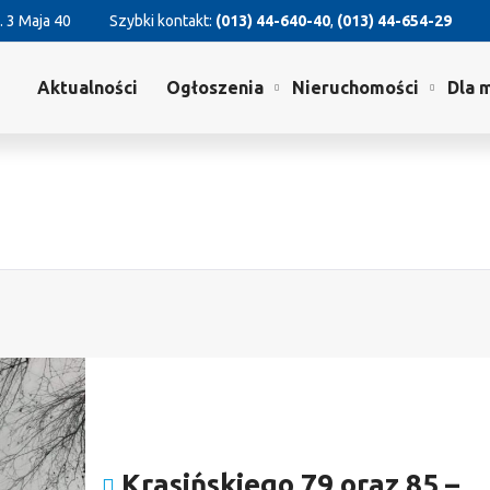
. 3 Maja 40
Szybki kontakt:
(013) 44-640-40
,
(013) 44-654-29
Aktualności
Ogłoszenia
Nieruchomości
Dla 
Krasińskiego 79 oraz 85 –