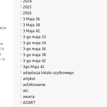
2024
2025
2026
3 Maja 36
3 Maja 38
ików
3 Maja 42
3-go maja 33
3-go maja 34
ów
3-go maja 36
 79
r.
3-go maja 38
 79
3-go maja 42
3go Maja 42
adaptacja lokalu użytkowego
artykuł
asfaltowanie
atc
awaria
AZART