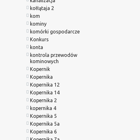
kanalizacja
kołłątaja 2
kom
kominy
komórki gospodarcze
Konkurs
konta
kontrola przewodów
kominowych
Kopernik
Kopernika
Kopernika 12
Kopernika 14
Kopernika 2
kopernika 4
Kopernika 5
Kopernika 5a
Kopernika 6
Kopernika 7a