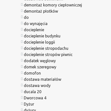
demontaż komory ciepłowniczej
demontaż płotków
do
do wynajęcia
docieplenie
docieplenie budynku
docieplenie loggii
docieplenie stropodachu
docieplenie stropów piwnic
dodatek węglowy
domek szeregowy
domofon
dostawa materiałów
dostawa wody
ducala 20
Dworcowa 4
Dyżur
dyżury