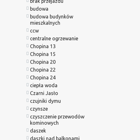
brak przejazdu
budowa
budowa budynków
mieszkalnych
ccw
centralne ogrzewanie
Chopina 13
Chopina 15
Chopina 20
Chopina 22
Chopina 24
ciepła woda
Czarni Jasło
czujniki dymu
czynsze
czyszczenie przewodów
kominowych
daszek
daszki nad balkonami