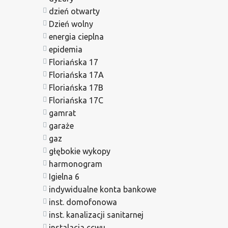
dzień otwarty
Dzień wolny
energia cieplna
epidemia
Floriańska 17
Floriańska 17A
Floriańska 17B
Floriańska 17C
gamrat
garaże
gaz
głębokie wykopy
harmonogram
Igielna 6
indywidualne konta bankowe
inst. domofonowa
inst. kanalizacji sanitarnej
instalacja ccwu