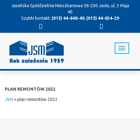
Jasielska Spółdzielnia Mieszkaniowa
38-200 Jasło, ul. 3 Maja
40
Szybki kontakt:
(013) 44-640-40
,
(013) 44-654-29
T
o
g
g
l
e
n
PLAN REMONTÓW 2022
a
v
JSM
»
plan remontów 2022
i
g
a
t
i
o