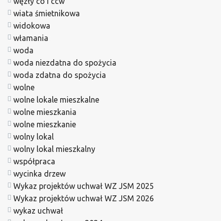
węzły co i ccw
wiata śmietnikowa
widokowa
włamania
woda
woda niezdatna do spożycia
woda zdatna do spożycia
wolne
wolne lokale mieszkalne
wolne mieszkania
wolne mieszkanie
wolny lokal
wolny lokal mieszkalny
współpraca
wycinka drzew
Wykaz projektów uchwał WZ JSM 2025
Wykaz projektów uchwał WZ JSM 2026
wykaz uchwał