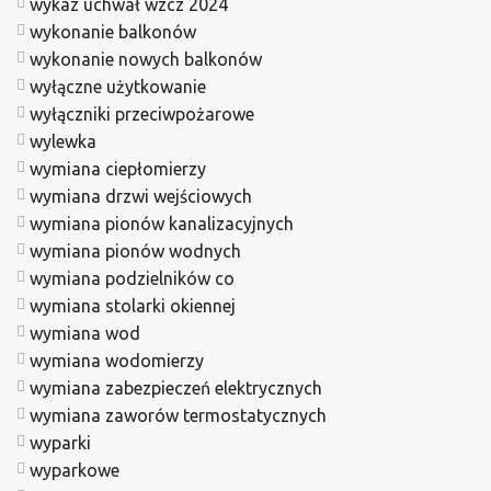
wykaz uchwał wzcz 2024
wykonanie balkonów
wykonanie nowych balkonów
wyłączne użytkowanie
wyłączniki przeciwpożarowe
wylewka
wymiana ciepłomierzy
wymiana drzwi wejściowych
wymiana pionów kanalizacyjnych
wymiana pionów wodnych
wymiana podzielników co
wymiana stolarki okiennej
wymiana wod
wymiana wodomierzy
wymiana zabezpieczeń elektrycznych
wymiana zaworów termostatycznych
wyparki
wyparkowe