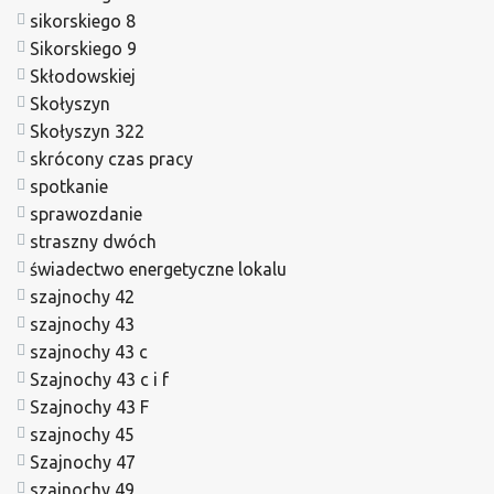
sikorskiego 8
Sikorskiego 9
Skłodowskiej
Skołyszyn
Skołyszyn 322
skrócony czas pracy
spotkanie
sprawozdanie
straszny dwóch
świadectwo energetyczne lokalu
szajnochy 42
szajnochy 43
szajnochy 43 c
Szajnochy 43 c i f
Szajnochy 43 F
szajnochy 45
Szajnochy 47
szajnochy 49