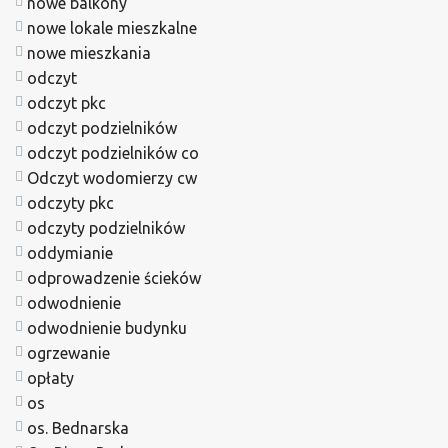
nowe balkony
nowe lokale mieszkalne
nowe mieszkania
odczyt
odczyt pkc
odczyt podzielników
odczyt podzielników co
Odczyt wodomierzy cw
odczyty pkc
odczyty podzielników
oddymianie
odprowadzenie ścieków
odwodnienie
odwodnienie budynku
ogrzewanie
opłaty
os
os. Bednarska