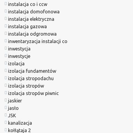
instalacja co i ccw
instalacja domofonowa
instalacja elektryczna
instalacja gazowa
instalacja odgromowa
inwentaryzacja instalacji co
inwestycja
inwestycje
izolacja
izolacja fundamentów
izolacja stropodachu
izolacja stropów
izolacja stropów piwnic
jaskier
jasło
JSK
kanalizacja
kołłątaja 2