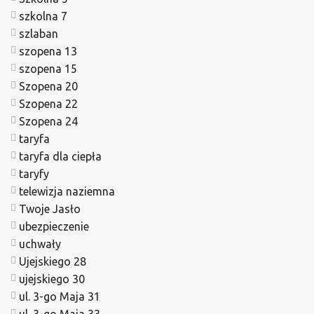
szkolna 7
szlaban
szopena 13
szopena 15
Szopena 20
Szopena 22
Szopena 24
taryfa
taryfa dla ciepła
taryfy
telewizja naziemna
Twoje Jasło
ubezpieczenie
uchwały
Ujejskiego 28
ujejskiego 30
ul. 3-go Maja 31
ul. 3-go Maja 33