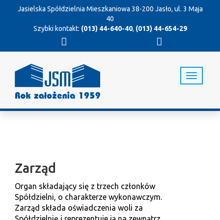
Jasielska Spółdzielnia Mieszkaniowa
38-200 Jasło, ul. 3 Maja
40
Szybki kontakt:
(013) 44-640-40
,
(013) 44-654-29
T
o
g
g
l
e
n
a
v
Zarząd
i
g
a
Organ składający się z trzech członków
t
Spółdzielni, o charakterze wykonawczym.
i
Zarząd składa oświadczenia woli za
o
Spółdzielnię i reprezentuje ją na zewnątrz.