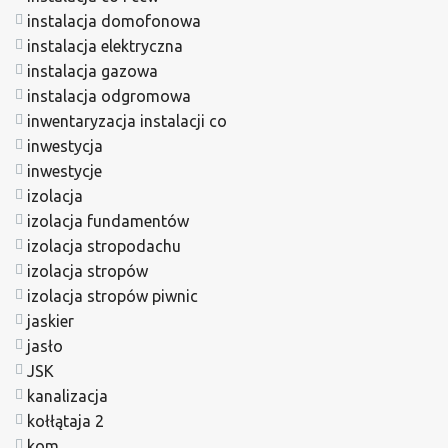
instalacja domofonowa
instalacja elektryczna
instalacja gazowa
instalacja odgromowa
inwentaryzacja instalacji co
inwestycja
inwestycje
izolacja
izolacja fundamentów
izolacja stropodachu
izolacja stropów
izolacja stropów piwnic
jaskier
jasło
JSK
kanalizacja
kołłątaja 2
kom