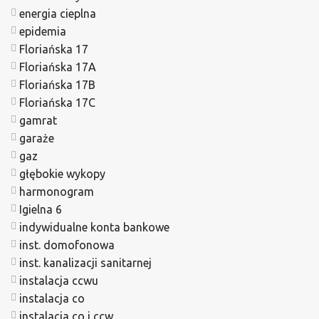
energia cieplna
epidemia
Floriańska 17
Floriańska 17A
Floriańska 17B
Floriańska 17C
gamrat
garaże
gaz
głębokie wykopy
harmonogram
Igielna 6
indywidualne konta bankowe
inst. domofonowa
inst. kanalizacji sanitarnej
instalacja ccwu
instalacja co
instalacja co i ccw