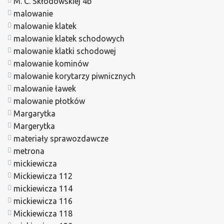
M. C. Skłodowskiej 4b
malowanie
malowanie klatek
malowanie klatek schodowych
malowanie klatki schodowej
malowanie kominów
malowanie korytarzy piwnicznych
malowanie ławek
malowanie płotków
Margarytka
Margerytka
materiały sprawozdawcze
metrona
mickiewicza
Mickiewicza 112
mickiewicza 114
mickiewicza 116
Mickiewicza 118