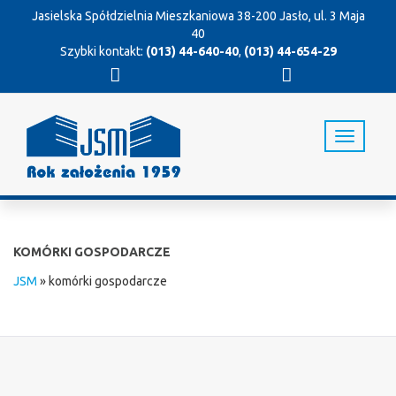
Jasielska Spółdzielnia Mieszkaniowa
38-200 Jasło, ul. 3 Maja
40
Szybki kontakt:
(013) 44-640-40
,
(013) 44-654-29
T
o
g
g
l
e
n
KOMÓRKI GOSPODARCZE
a
v
JSM
»
komórki gospodarcze
i
g
a
t
i
o