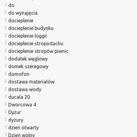
do
do wynajęcia
docieplenie
docieplenie budynku
docieplenie loggii
docieplenie stropodachu
docieplenie stropów piwnic
dodatek węglowy
domek szeregowy
domofon
dostawa materiałów
dostawa wody
ducala 20
Dworcowa 4
Dyżur
dyżury
dzień otwarty
Dzień wolny