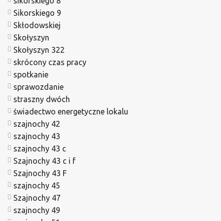
sikorskiego 8
Sikorskiego 9
Skłodowskiej
Skołyszyn
Skołyszyn 322
skrócony czas pracy
spotkanie
sprawozdanie
straszny dwóch
świadectwo energetyczne lokalu
szajnochy 42
szajnochy 43
szajnochy 43 c
Szajnochy 43 c i f
Szajnochy 43 F
szajnochy 45
Szajnochy 47
szajnochy 49